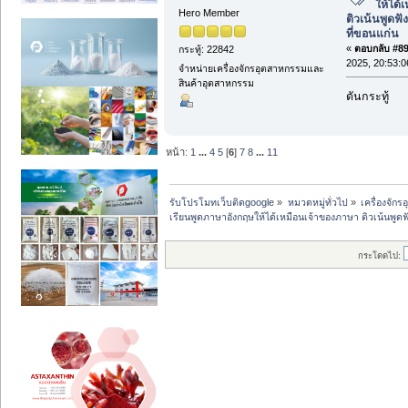
ให้ได้
Hero Member
ติวเน้นพูด
ที่ขอนแก่น
«
ตอบกลับ #89 
กระทู้: 22842
2025, 20:53:0
จำหน่ายเครื่องจักรอุตสาหกรรมและ
สินค้าอุตสาหกรรม
ดันกระทู้
หน้า:
1
...
4
5
[
6
]
7
8
...
11
รับโปรโมทเว็บติดgoogle
»
หมวดหมู่ทั่วไป
»
เครื่องจั
เรียนพูดภาษาอังกฤษให้ได้เหมือนเจ้าของภาษา ติวเน้นพู
กระโดดไป: