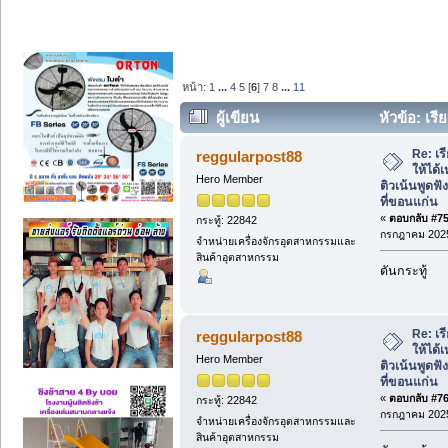
หน้า:
1
...
4
5
[
6
]
7
8
...
11
ผู้เขียน
หัวข้อ: เร
ภาษา ติวเน้นพูดฟังและสนทนาอังกฤษ ที่ข
Re: เ
reggularpost88
ให้ได้
Hero Member
ติวเน้นพูด
ที่ขอนแก่น
«
ตอบกลับ #75 
กระทู้: 22842
กรกฎาคม 2025
จำหน่ายเครื่องจักรอุตสาหกรรมและ
สินค้าอุตสาหกรรม
ดันกระทู้
Re: เ
reggularpost88
ให้ได้
Hero Member
ติวเน้นพูด
ที่ขอนแก่น
«
ตอบกลับ #76 
กระทู้: 22842
กรกฎาคม 2025
จำหน่ายเครื่องจักรอุตสาหกรรมและ
สินค้าอุตสาหกรรม