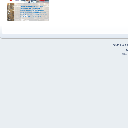
SMF 2.0.1
S
Simp