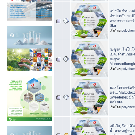
แป้งมันสำปะหลั
สำปะหลัง, ทาปิ
คาสซาวาสตาร์ช
Star
เริ่มโดย
polychem
ผงชูรส, โมโนโ
เมต, จำหน่ายผง
ผงชูรส,
Monosodiumglu
เริ่มโดย
polychem
มอลโทเดกซ์ทริ
ตริน, Maltodext
Sweetener, มัล
มัลโตเด
เริ่มโดย
polychem
สตีเวีย, รีเบาดิ
น้ำตาลหญ้าหวา