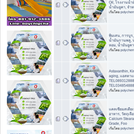
Oil, โรงงานน้ำม
น้ำมันยูคา, จำห
เริ่มโดย
polychem
พิมเสน, การบูร
น้ำมันกานพลู, 
หอม, น้ำมันยูคา
เริ่มโดย
polychem
Astaxanthin, Kin
aging, แอสตา
TEL08931288
TEL034854888 
เริ่มโดย
polychem
แคลเซียมสเตียเ
อาหาร, วัตถุเจ
Calcium Steara
Grade, Foo
เริ่มโดย
polychem