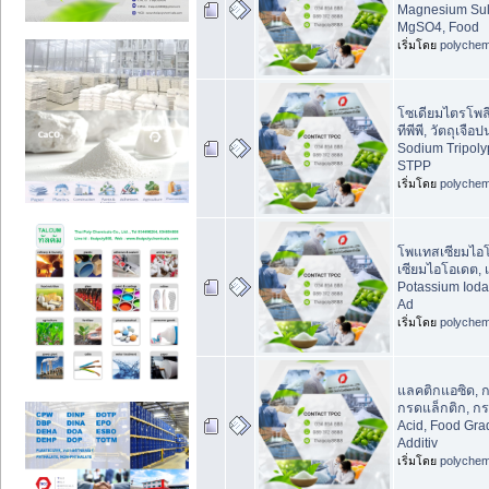
Magnesium Sul
MgSO4, Food
เริ่มโดย
polychem
โซเดียมไตรโพล
ทีพีพี, วัตถุเจื
Sodium Tripoly
STPP
เริ่มโดย
polychem
โพแทสเซียมไอ
เซียมไอโอเดต,
Potassium Ioda
Ad
เริ่มโดย
polychem
แลคติกแอซิด, 
กรดแล็กติก, กร
Acid, Food Gra
Additiv
เริ่มโดย
polychem