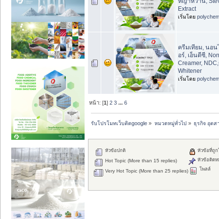
หญ้าหวาน, Stev
Extract
เริ่มโดย
polychem
ครีมเทียม, นอนไ
อร์, เอ็นดีซี, No
Creamer, NDC,
Whitener
เริ่มโดย
polychem
หน้า: [
1
]
2
3
...
6
รับโปรโมทเว็บติดgoogle
»
หมวดหมู่ทั่วไป
»
ธุรกิจ อุต
หัวข้อปกติ
หัวข้อที่ถู
หัวข้อติดห
Hot Topic (More than 15 replies)
โพลล์
Very Hot Topic (More than 25 replies)