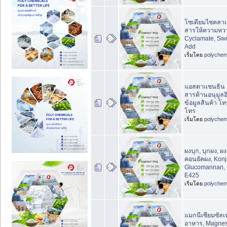
โซเดียมไซคลาเ
สารให้ความหว
Cyclamate, Swe
Add
เริ่มโดย
polychem
แอสตาแซนธิน 
สารต้านอนุมูล
ข้อมูลสินค้า โ
โทร
เริ่มโดย
polychem
ผงบุก, บุกผง, ผ
คอนยัคผง, Konj
Glucomannan, 
E425
เริ่มโดย
polychem
แมกนีเซียมซัลเ
อาหาร, Magnesi