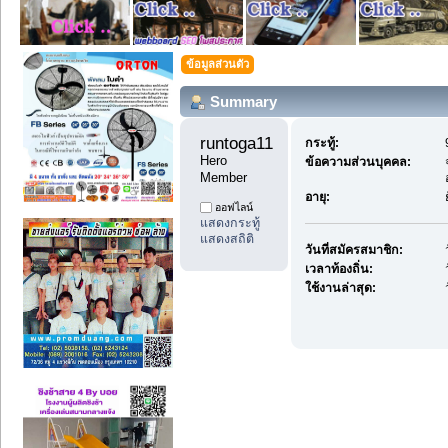
ข้อมูลส่วนตัว
Summary
runtoga11 
กระทู้:
Hero 
ข้อความส่วนบุคคล:
Member
อายุ:
ออฟไลน์
แสดงกระทู้
แสดงสถิติ
วันที่สมัครสมาชิก:
เวลาท้องถิ่น:
ใช้งานล่าสุด: