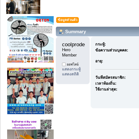
ข้อมูลส่วนตัว
Summary
coolprodee1 
กระทู้:
Hero 
ข้อความส่วนบุคคล:
Member
อายุ:
ออฟไลน์
แสดงกระทู้
แสดงสถิติ
วันที่สมัครสมาชิก:
เวลาท้องถิ่น:
ใช้งานล่าสุด: