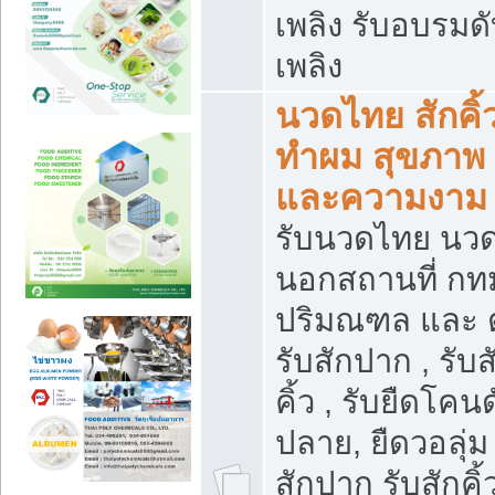
เพลิง รับอบรมด
เพลิง
นวดไทย สักคิ้
ทำผม สุขภาพ
และความงาม
รับนวดไทย นว
นอกสถานที่ กท
ปริมณฑล และ 
รับสักปาก , รับส
คิ้ว , รับยืดโคน
ปลาย, ยืดวอลุ่ม 
สักปาก รับสักคิ้