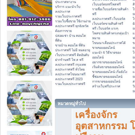
ประกาศหางาน
เว็บบอร์ดsmfโพสฟรี
ส
บริการ แนะนำเว็บ
รายชื่อเว็บบอร์ดขายสินค้า
โ
ลงประกาศ
ฟรี
s
รวมเว็บประกาศฟรี
ลงประกาศฟรี เว็บบอร์ด
โ
รวมเว็บซื้อขาย ใช้งานง่าย
เว็บบอร์ดขายสินค้าฟรี
ย
ลงประกาศฟรี ทุกจังหวัด
ฟรี เว็บบอร์ด แรงๆ
s
ต้องการขาย
โพสขายสินค้าตรงกลุ่มเป้า
แ
ปล่อยเช่า บ้าน คอนโด
หมาย
ฟ
ที่ดิน
โฆษณาเลื่อนประกาศได้
ข
ขายบ้าน คอนโด ที่ดิน
ขายของออนไลน์
s
ประกาศฟรี ไม่มี หมดอายุ
แนะนำ 6 วิธีขายของ
โ
เว็บประกาศฟรี ติดอันดับ
ออนไลน์
s
ฝากร้านฟรี โพ ส ฟรี
อยากขายของออนไลน์
s
ลงประกาศฟรี กรุงเทพ
เริ่มต้นขายของออนไลน์
s
ลงประกาศฟรี ทั่วไทย
ขายของออนไลน์ เริ่มยังไง
แ
ลงประกาศโฆษณาฟรี
ชี้ช่องขายของออนไลน์
s
ลงประกาศฟรี 2023
การขายของออนไลน์
ส
รวมเว็บลงประกาศฟรี
สร้างเว็บฟรีประกาศ
ว
s
หมวดหมู่ทั่วไป
เครื่องจักร
อุตสาหกรรม 