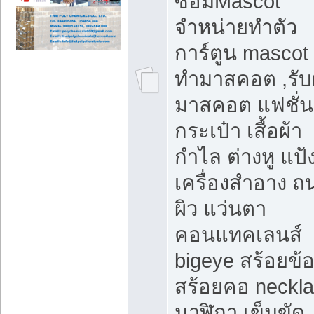
ซ่อมMascot
จำหน่ายทำตัว
การ์ตูน mascot 
ทำมาสคอต ,รับ
มาสคอต แฟชั่น
กระเป๋า เสื้อผ้า
กำไล ต่างหู แป้
เครื่องสำอาง 
ผิว แว่นตา
คอนแทคเลนส์
bigeye สร้อยข้อ
สร้อยคอ neckl
นาฬิกา เข็มขัด