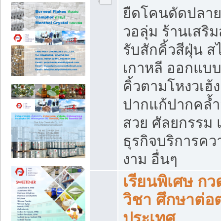
ยืดโคนดัดปลาย,
วอลุ่ม ร้านเสริ
รับสักคิ้วสีฝุ่น ส
เกาหลี ออกแบ
คิ้วตามโหงวเฮ้ง
ปากแก้ปากคล้ำ
สวย ศัลยกรรม 
ธุรกิจบริการคว
งาม อื่นๆ
เรียนพิเศษ กว
วิชา ศึกษาต่อต
ประเทศ