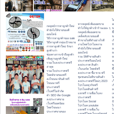
ไ
หากลยุทธ์เพิ่มยอดขาย
อ
กลยุทธ์การหาลูกค้าใหม่
ทําไงให้ลูกค้าเข้าร้านเยอะ ๆ
ข
ทํายังไงให้ขายของดี
กลยุทธ์เพิ่มยอดขาย
ซื
ออนไลน์
เคล็ดลับขายของดี
ข
วิธีการหาลูกค้าของ sale
ค้าขายไม่ดีทำอย่างไรดี
เ
วิธีหาลูกค้ากลุ่มเป้าหมาย
งานโพสโปรโมทงาน
ร
การหาลูกค้าใหม่ รักษา
ทํายังไงให้ขายของดี
s
ลูกค้าเก่า
ออนไลน์
s
ช่องทางการเข้าถึงลูกค้า
รวม SMFขายสินค้า
s
เพิ่มฐานลูกค้าใหม่
ประกาศฟรีออนไลน์
อ
รวมเว็บลงประกาศฟรี
ลงประกาศ สินค้า
ข
ล่าสุด
เว็บบอร์ด โพสต์ฟรี
ซื
รวมเว็บประกาศฟรี
ลงประกาศ ซื้อ-ขาย ฟรี
s
โพสต์ขายของฟรี
ชุมชนคนไอทีขายสินค้า
ไ
ลงโฆษณาสินค้าฟรี
ลงประกาศฟรีใหม่ๆ 2023
เ
โฆษณาฟรี
โปรโมทธุรกิจฟรี
เ
ประกาศฟรี
โปรโมทสินค้าฟรี
s
เว็บฟรีไม่จำกัด
แจกฟรี รายชื่อเว็บลง
เ
ทำ SEO ติด Google
ประกาศฟรี
s
ลงประกาศขาย
โปรโมท Social
ปั
เว็บฟรียอดนิยม
โปรโมท youtube
โ
โพสโฆษณา
แจกฟรี รายชื่อเว็บ
โ
ประกาศขายของ
แจกฟรีโพสเว็บบอร์ดsmf
s