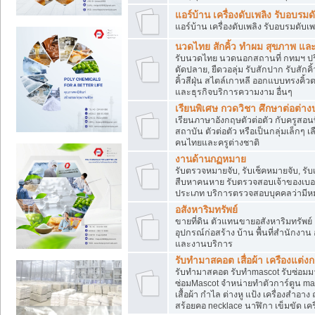
แอร์บ้าน เครื่องดับเพลิง รับอบรมด
แอร์บ้าน เครื่องดับเพลิง รับอบรมดับเพ
นวดไทย สักคิ้ว ทำผม สุขภาพ แ
รับนวดไทย นวดนอกสถานที่ กทมฯ ปริม
ดัดปลาย, ยืดวอลุ่ม รับสักปาก รับสักคิ
คิ้วสีฝุ่น สไตล์เกาหลี ออกแบบทรงคิ
และธุรกิจบริการความงาม อื่นๆ
เรียนพิเศษ กวดวิชา ศึกษาต่อต่า
เรียนภาษาอังกฤษตัวต่อตัว กับครูสอน
สถาบัน ตัวต่อตัว หรือเป็นกลุ่มเล็กๆ 
คนไทยและครูต่างชาติ
งานด้านกฏหมาย
รับตรวจหมายจับ, รับเช็คหมายจับ, รั
สืบหาคนหาย รับตรวจสอบเจ้าของเบอร์ 
ประเภท บริการตรวจสอบบุคคลว่ามีห
อสังหาริมทรัพย์
ขายที่ดิน ตัวแทนขายอสังหาริมทรัพย์ ค
อุปกรณ์ก่อสร้าง บ้าน พื้นที่สำนักงาน อ
และงานบริการ
รับทำมาสคอต เสื่อผ้า เครืองแต่งกา
รับทำมาสคอต รับทำmascot รับซ่อมม
ซ่อมMascot จำหน่ายทำตัวการ์ตูน ma
เสื้อผ้า กำไล ต่างหู แป้ง เครื่องสำ
สร้อยคอ necklace นาฬิกา เข็มขัด เครื่