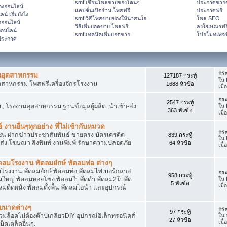
smf เขียนโพสขายของโดนๆ
ประกาศขายข
ของออนไลน์
แคปชั่นเปิดร้าน โพสฟรี
ประกาศฟรี
์ เริ่มยังไง
smf วิธีโพสขายของให้น่าสนใจ
โพส SEO
งออนไลน์
วิธีเพิ่มยอดขาย โพสฟรี
ลงโฆษณาฟร
อนไลน์
smf เทคนิคเพิ่มยอดขาย
โปรโมทเพจร
ีประกาศ
กระ
านอุตสาหกรรม
127187 กระทู้
ใน
ตสาหกรรม โพสฟรีเครื่องจักรโรงงาน
1688 หัวข้อ
เมื่
กระ
2547 กระทู้
 โรงงานอุตสาหกรรม ฐานข้อมูลผู้ผลิต ,นำเข้า-ส่ง
ใน
363 หัวข้อ
เมื่
 งานอื่นๆทุกอย่าง ที่ไม่เข้ากับหมวด
กระ
ด เช่น ฝากข่าวประชาสัมพันธ์ ขายตรง บัตรเครดิต
839 กระทู้
ใน
ยส่ง โฆษณา สิ่งพิมพ์ งานพิมพ์ รักษาความปลอดภัย
64 หัวข้อ
เมื่
ลมโรงงาน พัดลมยํกษ์ พัดลมท่อ ต่างๆ
โรงงาน พัดลมยํกษ์ พัดลมท่อ พัดลมไฟเบอร์กลาส
กระ
958 กระทู้
ใหญ่ พัดลมหอยโข่ง พัดลมใบพัดดำ พัดลม2ใบพัด
ใน
5 หัวข้อ
เมื่
ติดผนัง พัดลมตั้งพื้น พัดลมไอน่ำ และอุปกรณ์
กขนาดต่างๆ
กระ
97 กระทู้
สวมล็อคไม่ต้องต๊าปเกลียวDIY อุปกรณ์อิเล็กทรอนิคส์
ใน
27 หัวข้อ
เมื
็ดเตล็ดอื่นๆ.