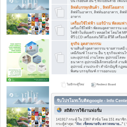
บิน เรือยนต์ อื่น ๆ ทะเบียนสวย ไฟแนนซ
ลิฟต์บรรทุกสินค้า , ลิฟท์โดยสาร
ลิฟท์ในอาคาร, ลิฟท์นอกอาคาร, ลิฟท์
อาหาร
เครื่องใช้ไฟฟ้า แอร์บ้าน พัดลมฟา
เครื่องใช้ไฟฟ้า พัดลมอุตสาหกรรม แอร์
ไฟฟ้าในห้องครัว หลอดไฟ โคมไฟ MP3-MP
ทีวี LCD เครื่องเล่นวีดีโอ ดีวีดี เครื่องเ
ธุรกิจ อุตสาหกรรม
ขายสินค้าอุตสาหกรรม ขายสารเคมี เคมี
เคมีภัณฑ์ โรงงาน อื่น ๆ ธุรกิจแฟรนไ
และอุปกรณ์ งานโลหะ อุปกรณ์โลหะ ง
ธนาคาร อุปกรณ์อิเล็กทรอนิกส์ งานพิม
อุปกรณ์ งานประจำ สำนักบัญชี กฏหมาย
พิเศษ บรรจุภัณฑ์ การออกแบบ
ไม่มีกระทู้ใหม่
Redirect Board
รับโปรโมทเว็บติดgoogle - Info Cente
สถิติการใช้งานฟอรั่ม
141917 กระทู้ ใน 2367 หัวข้อ โดย 151 สมาชิก
กระทู้ล่าสุด:
"
Re: เช็คหมายจับ ตรวจหมาย...
"
(