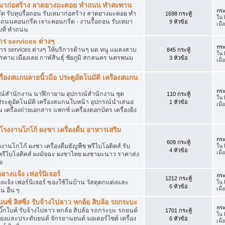
ับเหมาก่อสร้าง ลาดยางมะตอย ทำถนน ทำสะพาน
กระ
รีต รับทุบรื่อถอน รับเหมาก่อสร้าง ลาดยางมะตอย ทำ
1698 กระทู้
ใน
ดถนนคอนกรีต เจาะคอนกรีต - งานรื้อถอน รับเหมา
9 หัวข้อ
เมื่
ถมที่ ทำถนน
าร services ต่างๆ
กระ
าร services ต่างๆ ให้บริการด้านๆ มด หนู แมลงสาบ
845 กระทู้
ใน
รคาม เมืองเลย กาฬสินธุ์ ชัยภูมิ สกลนคร นครพนม
3 หัวข้อ
เมื
รื่องสแกนลายนิ้วมือ ประตูอัตโนมัติ เครืองสแกน
กระ
ุปกรณ์สำนักงาน นาฬิกายาม อุปกรณ์สำนักงาน ชุด
110 กระทู้
ใน
 ประตูอัตโนมัติ เครืองสแกนใบหน้า อุปกรณ์นำเสนอ
1 หัวข้อ
เมื
 เครื่องถ่ายเอกสาร แฟกซ์ เเครื่องตอกบัตร เครื่องยิง
งงานโกโก้ ผงชา เครื่องดื่ม อาหารเสริม
กระ
609 กระทู้
โกโก้ ผงชา เครื่องดื่มธัญพืช พรีไบโอติคส์ รับ
ใน
4 หัวข้อ
เมื
ก้พรีไบโอติคส์ ผงมัจฉะ ผงชาไทย ผงชามะนาว ราคาส่ง
ย
กลางแจ้ง เฟอร์นิเจอร์
กระ
1212 กระทู้
างแจ้ง เฟอร์นิเจอร์ ของใช้ในบ้าน วัสดุตกแต่งและ
ใน
6 หัวข้อ
เมื่
 อื่น ๆ
นซ์ ลิสซิ่ง รับจ้างไปลาว หกล้อ สิบล้อ รถกระบะ
กระ
๊กไบค์ รับจ้างไปลาว หกล้อ สิบล้อ รถกระบะ รถยนต์
1701 กระทู้
ใน
สียงและประดับยนต์ จักรยานยนต์ มอเตอร์ไซต์ เครื่อง
6 หัวข้อ
เมื