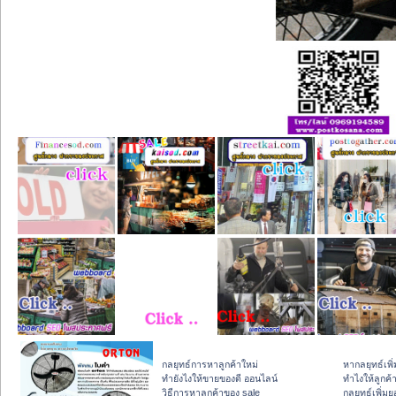
กลยุทธ์การหาลูกค้าใหม่
หากลยุทธ์เพ
ทํายังไงให้ขายของดี ออนไลน์
ทําไงให้ลูกค้
วิธีการหาลูกค้าของ sale
กลยุทธ์เพิ่ม