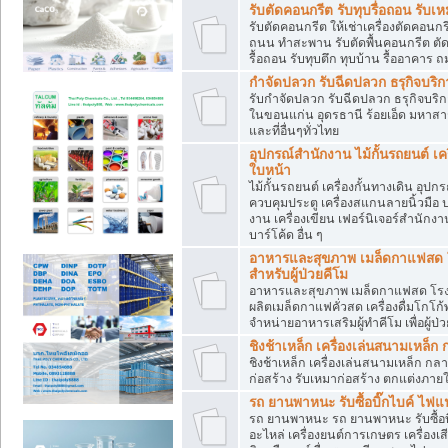
รับตัดคอนกรีต รับทุบรื่อถอน ร
รับตัดคอนกรีต ให้เช่าเครื่องตัดคอนก
ถนน ทำสะพาน รับตัดพื้นคอนกรีต ตั
รื้อถอน รับทุบตึก ทุบบ้าน รื้ออาคาร 
กำจัดปลวก รับฉีดปลวก ธรุกิจบริก
รับกำจัดปลวก รับฉีดปลวก ธรุกิจบริก
ในขอนแก่น อุดรธานี ร้อยเอ็ด มหาสา
และที่อื่นๆทั่วไทย
อุปกรณ์สำนักงาน ไม้กั้นรถยนต์ เค
ใบหน้า
ไม้กั้นรถยนต์ เครื่องกั้นทางเดิน อ
ควบคุมประตู เครื่องสแกนลายนิ้วมือ
งาน เครื่องเขียน เฟอร์นิเจอร์สำนักงาน
บาร์โค้ด อื่น ๆ
อาหารและสุขภาพ เมล็ดกาแฟสด โร
สำหรับผู้ป่วยคีโม
อาหารและสุขภาพ เมล็ดกาแฟสด โรงงาน
ผลิตเมล็ดกาแฟคั่วสด เครื่องดื่มโกโ
จำหน่ายอาหารเสริมผู้ทำคีโม เพื่อผู้ป่ว
ชิงช้าเหล็ก เครื่องเล่นสนามเหล็ก 
ชิงช้าเหล็ก เครื่องเล่นสนามเหล็ก กล
ก่อสร้าง รับเหมาก่อสร้าง ตกแต่งภายใน
รถ ยานพาหนะ รับซื้อบิ๊กไบค์ ไฟแน
รถ ยานพาหนะ รถ ยานพาหนะ รับซื้อบิ
อะไหล่ เครื่องยนต์การเกษตร เครื่องเ