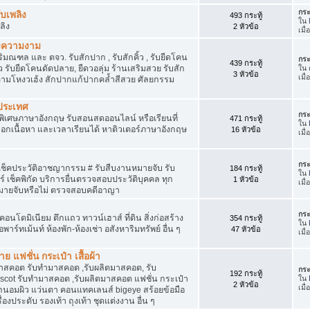
กระ
ับเพลิง
493 กระทู้
ใน
ลิง
2 หัวข้อ
เมื่
ละความงาม
ณฑล และ ตจว. รับสักปาก , รับสักคิ้ว , รับยืดโคน
กระ
439 กระทู้
้ว รับยืดโคนดัดปลาย, ยืดวอลุ่ม ร้านเสริมสวย รับสัก
ใน
3 หัวข้อ
เมื
้วตามโหงวเฮ้ง สักปากแก้ปากคล้ำสีสวย ศัลยกรรม
งประเทศ
กระ
พิเศษภาษาอังกฤษ รับสอนสดออนไลน์ หรือเรียนที่
471 กระทู้
ใน
เลือกเนื้อหา และเวลาเรียนได้ หาติวเตอร์ภาษาอังกฤษ
16 หัวข้อ
เมื
กระ
บเช็คประวัติอาชญากรรม # รับสืบงานหมายจับ รับ
184 กระทู้
ใน
เช็คพิกัด บริการยื่นตรวจสอบประวัติบุคคล ทุก
1 หัวข้อ
เมื
มายจับหรือไม่ ตรวจสอบคดีอาญา
กระ
อนโดมิเนียม ตึกแถว ทาวน์เฮาส์ ที่ดิน สิ่งก่อสร้าง
354 กระทู้
ใน
พาร์ทเม้นท์ ห้องพัก-ห้องเช่า อสังหาริมทรัพย์ อื่น ๆ
47 หัวข้อ
เมื่
ย แฟชั่น กระเป๋า เสื้อผ้า
าสคอต รับทำมาสคอต ,รับผลิตมาสคอต, รับ
กระ
192 กระทู้
scot รับทำมาสคอต ,รับผลิตมาสคอต แฟชั่น กระเป๋า
ใน
2 หัวข้อ
เมื
อาง ถนอมผิว แว่นตา คอนแทคเลนส์ bigeye สร้อยข้อมือ
องประดับ รองเท้า ถุงเท้า ชุดแต่งงาน อื่น ๆ