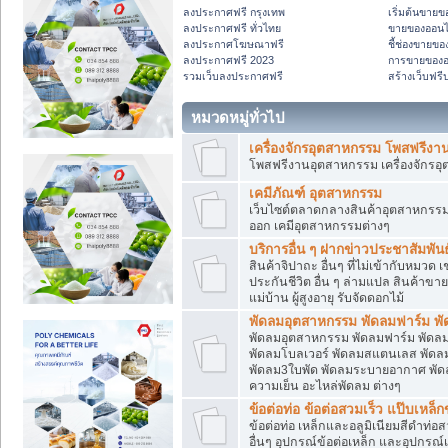
ลงประกาศฟรี กรุงเทพ
เริ่มต้นขาย
ลงประกาศฟรี ทั่วไทย
ขายของออนไลน
ลงประกาศโฆษณาฟรี
ชี้ช่องขายขอ
ลงประกาศฟรี 2023
การขายของอ
รวมเว็บลงประกาศฟรี
สร้างเว็บฟร
หมวดหมู่ทั่วไป
เครื่องจักรอุตสาหกรรม โพสฟรีง
โพสฟรีงานอุตสาหกรรม เครื่องจักรอุ
เคมีภัณฑ์ อุตสาหกรรม
เว็บไซต์ตลาดกลางสินค้าอุตสาหกรรม ,
ออก เคมีอุตสาหกรรมต่างๆ
บริการอื่น ๆ ฝากข่าวประชาสัมพันธ์
สินค้าจิปาถะ อื่นๆ ที่ไม่เข้ากับหมว
ประกันชีวิต อื่น ๆ ล่ามแปล สินค้าขา
แม่บ้าน ผู้สูงอายุ รับจัดดอกไม้
พัดลมอุตสาหกรรม พัดลมฟาร์ม พัด
พัดลมอุตสาหกรรม พัดลมฟาร์ม พัดลม
พัดลมโบลเวอร์ พัดลมสแตนเลส พัดลม
พัดลม3ใบพัด พัดลมระบายอากาศ พัดลม
ความเย็น อะไหล่พัดลม ต่างๆ
ข้อต่อท่อ ข้อต่อสวมเร็ว แป๊บเหล็
ข้อต่อท่อ เหล็กและอลูมิเนียมสีดำท่อ
อื่นๆ อุปกรณ์ข้อต่อเหล็ก และอุปกรณ์เบ