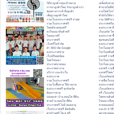
วิธีหาลูกค้ากลุ่มเป้าหมาย
เคล็ดลับขาย
การหาลูกค้าใหม่ รักษาลูกค้าเก่า
ค้าขายไม่ดีท
ช่องทางการเข้าถึงลูกค้า
งานโพสโปร
เพิ่มฐานลูกค้าใหม่
ทํายังไงให้ข
รวมเว็บลงประกาศฟรี ล่าสุด
รวม SMFขาย
รวมเว็บประกาศฟรี
ประกาศฟรีอ
โพสต์ขายของฟรี
ลงประกาศ สิ
ลงโฆษณาสินค้าฟรี
เว็บบอร์ด โพ
โฆษณาฟรี
ลงประกาศ ซื
ประกาศฟรี
ชุมชนคนไอที
เว็บฟรีไม่จำกัด
ลงประกาศฟร
ทำ SEO ติด Google
โปรโมทธุรกิ
ลงประกาศขาย
โปรโมทสินค้
เว็บฟรียอดนิยม
แจกฟรี รายช
โพสโฆษณา
โปรโมท Soc
ประกาศขายของ
โปรโมท you
ประกาศหางาน
แจกฟรี รายชื
บริการ แนะนำเว็บ
แจกฟรีโพสเว
ลงประกาศ
เว็บบอร์ดsm
รวมเว็บประกาศฟรี
รายชื่อเว็บบ
รวมเว็บซื้อขาย ใช้งานง่าย
ลงประกาศฟรี
ลงประกาศฟรี ทุกจังหวัด
เว็บบอร์ดขาย
ต้องการขาย
ฟรี เว็บบอร์
ปล่อยเช่า บ้าน คอนโด ที่ดิน
โพสขายสินค้
ขายบ้าน คอนโด ที่ดิน
โฆษณาเลื่อ
ประกาศฟรี ไม่มี หมดอายุ
ขายของออนไ
เว็บประกาศฟรี ติดอันดับ
แนะนำ 6 วิธ
ฝากร้านฟรี โพ ส ฟรี
อยากขายของ