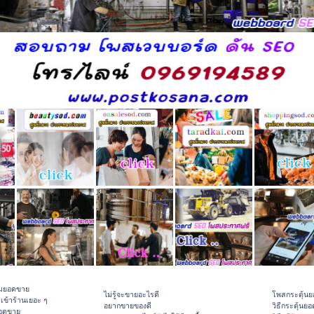
ิ่มยอดขาย
ไม่รู้จะขายอะไรดี
โพสกระตุ้น
าเข้าร้านเยอะ ๆ
อยากขายของดี
วิธีกระตุ้นย
ยอดขาย