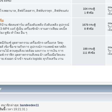
์ ลิสซิ่ง
กระ
104 กระทู้
โรงพยาบาล, ลิฟท์โดยสาร, ลิฟท์บรรทุก , ลิฟท์ขนส่ง
ใน
1 หัวข้อ
เมื
ร์ม
กระ
บ้าน พัดลมฟาร์ม เครื่องดับเพลิง ถังดับเพลิง อุปกรณ์
1679 กระทู้
ใน
4 แอร์ ตู้เย็น เครื่องซักผ้า จานดาวเทียม เคเบิ้ล
8 หัวข้อ
เมื
สียง หูฟัง ลำโพง อื่น ๆ
ภัณฑ์ อุตสาหกรรม เครื่องจักร-เครื่องกล วัสดุ-
ชส์ เซ้ง-ซื้อ-ขายกิจการ อุปกรณ์การแพทย์ พลาสติก
กระ
199 กระทู้
านไม้ ควบคุมสิ่งแวดล้อม มลภาวะ การเงิน การ
ใน
111 หัวข้อ
เมื
พ์ กราฟิก อุตสาหกรรมสิงทอ ผ้า เครื่องมือวัดและ
 ส่งออก นำเข้า ขนส่ง logistic ธุรกิจเสริม งาน
r
. สมาชิกล่าสุด:
bandeedee11
วันนี้
เวลา 19:21:31 )