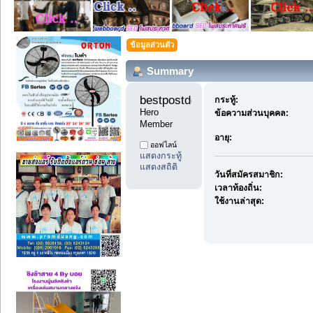
ข้อมูลส่วนตัว
Summary
bestpostdd11 
กระทู้:
Hero 
ข้อความส่วนบุคคล:
Member
อายุ:
ออฟไลน์
แสดงกระทู้
แสดงสถิติ
วันที่สมัครสมาชิก:
เวลาท้องถิ่น:
ใช้งานล่าสุด: