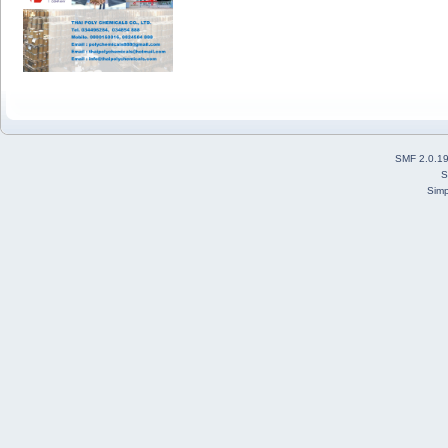
SMF 2.0.1
S
Simp