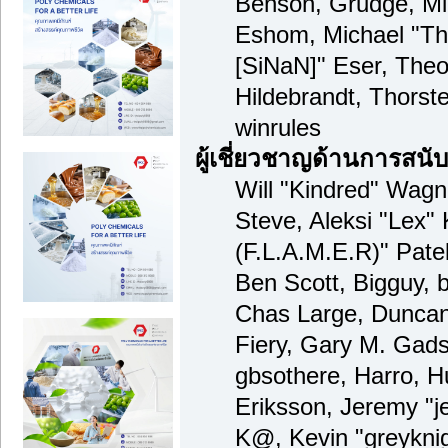
Benson, Grudge, Mi
Eshom, Michael "Tha
[SiNaN]" Eser, Theo
Hildebrandt, Thorst
winrules
ผู้เชี่ยวชาญด้านการสนั
Will "Kindred" Wagne
Steve, Aleksi "Lex" 
(F.L.A.M.E.R)" Patel
Ben Scott, Bigguy, 
Chas Large, Duncan
Fiery, Gary M. Gad
gbsothere, Harro, 
Eriksson, Jeremy "je
K@, Kevin "greyknig