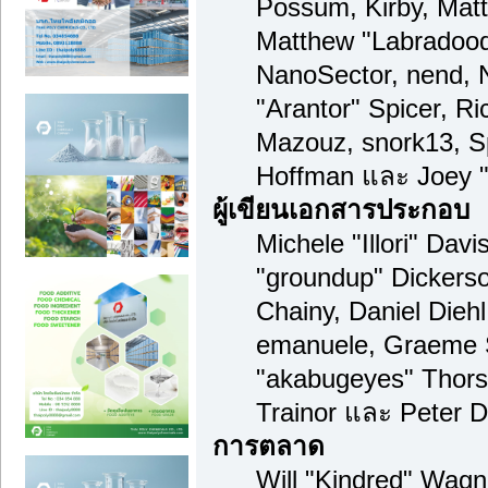
Possum, Kirby, Mat
Matthew "Labradood
NanoSector, nend, N
"Arantor" Spicer, R
Mazouz, snork13, S
Hoffman และ Joey "
ผู้เขียนเอกสารประกอบ
Michele "Illori" Davi
"groundup" Dickerso
Chainy, Daniel Diehl,
emanuele, Graeme 
"akabugeyes" Thors
Trainor และ Peter 
การตลาด
Will "Kindred" Wagn