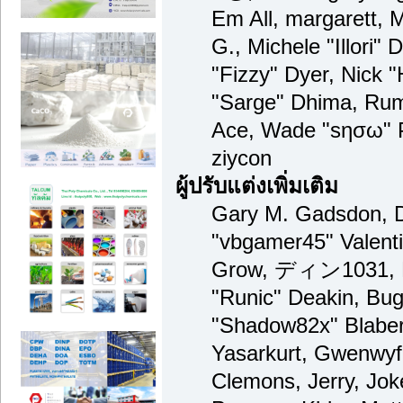
Em All, margarett, 
G., Michele "Illori" 
"Fizzy" Dyer, Nick "
"Sarge" Dhima, Rum
Ace, Wade "sησω" 
ziycon
ผู้ปรับแต่งเพิ่มเติม
Gary M. Gadsdon, D
"vbgamer45" Valenti
Grow, ディン1031, Br
"Runic" Deakin, Bug
"Shadow82x" Blaber
Yasarkurt, Gwenwyf
Clemons, Jerry, Jok