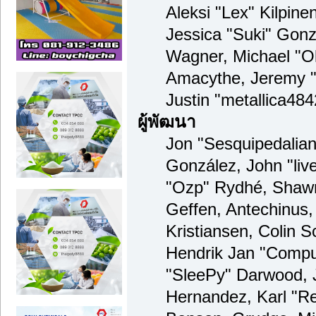
Aleksi "Lex" Kilpinen
Jessica "Suki" Gonzá
Wagner, Michael "
Amacythe, Jeremy 
Justin "metallica48
ผู้พัฒนา
Jon "Sesquipedalian"
González, John "li
"Ozp" Rydhé, Shawn
Geffen, Antechinus,
Kristiansen, Colin 
Hendrik Jan "Compu
"SleePy" Darwood, 
Hernandez, Karl "R