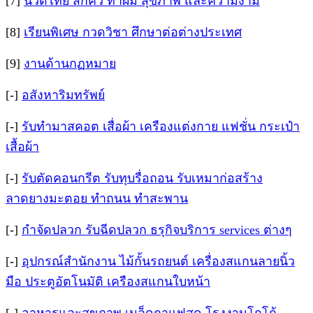
[7]
นวดไทย สักคิ้ว ทำผม สุขภาพ และความงาม
[8]
เรียนพิเศษ กวดวิชา ศึกษาต่อต่างประเทศ
[9]
งานด้านกฏหมาย
[-]
อสังหาริมทรัพย์
[-]
รับทำมาสคอต เสื่อผ้า เครืองแต่งกาย แฟชั่น กระเป๋า
เสื้อผ้า
[-]
รับตัดคอนกรีต รับทุบรื่อถอน รับเหมาก่อสร้าง
ลาดยางมะตอย ทำถนน ทำสะพาน
[-]
กำจัดปลวก รับฉีดปลวก ธรุกิจบริการ services ต่างๆ
[-]
อุปกรณ์สำนักงาน ไม้กั้นรถยนต์ เครื่องสแกนลายนิ้ว
มือ ประตูอัตโนมัติ เครืองสแกนใบหน้า