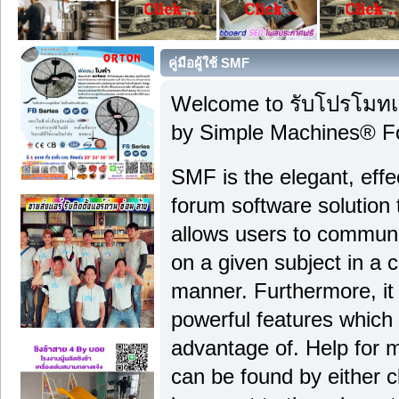
คู่มือผู้ใช้ SMF
Welcome to รับโปรโมทเ
by Simple Machines® F
SMF is the elegant, effe
forum software solution th
allows users to communi
on a given subject in a 
manner. Furthermore, it
powerful features which
advantage of. Help for 
can be found by either c