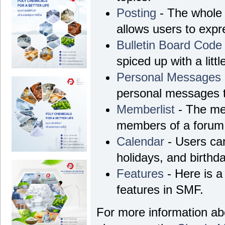
Posting
- The whole 
allows users to exp
Bulletin Board Code
spiced up with a litt
Personal Messages
personal messages t
Memberlist
- The mem
members of a forum
Calendar
- Users can
holidays, and birthd
Features
- Here is a 
features in SMF.
For more information a