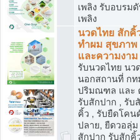
เพลิง รับอบรมด
เพลิง
นวดไทย สักคิ้
ทำผม สุขภาพ
และความงาม
รับนวดไทย นว
นอกสถานที่ กท
ปริมณฑล และ 
รับสักปาก , รับส
คิ้ว , รับยืดโคน
ปลาย, ยืดวอลุ่ม 
สักปาก รับสักคิ้