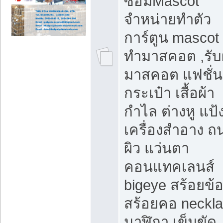
ซ่อมMascot
จำหน่ายทำตัว
การ์ตูน mascot 
ทำมาสคอต ,รับ
มาสคอต แฟชั่น
กระเป๋า เสื้อผ้า
กำไล ต่างหู แป้
เครื่องสำอาง 
ผิว แว่นตา
คอนแทคเลนส์
bigeye สร้อยข้อ
สร้อยคอ neckl
นาฬิกา เข็มขัด