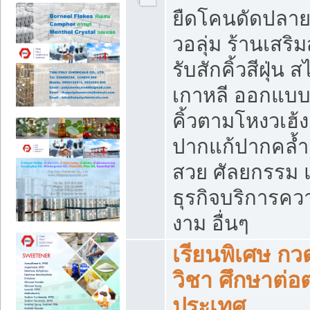
ยืดโคนดัดปลาย,
วอลุ่ม ร้านเสริ
รับสักคิ้วสีฝุ่น ส
เกาหลี ออกแบ
คิ้วตามโหงวเฮ้ง
ปากแก้ปากคล้ำ
สวย ศัลยกรรม 
ธุรกิจบริการคว
งาม อื่นๆ
เรียนพิเศษ กว
วิชา ศึกษาต่อต
ประเทศ