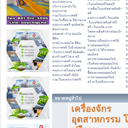
ประกาศหางาน
เว็บบอร์ดsmfโพสฟรี
ส
บริการ แนะนำเว็บ
รายชื่อเว็บบอร์ดขายสินค้า
โ
ลงประกาศ
ฟรี
s
รวมเว็บประกาศฟรี
ลงประกาศฟรี เว็บบอร์ด
โ
รวมเว็บซื้อขาย ใช้งานง่าย
เว็บบอร์ดขายสินค้าฟรี
ย
ลงประกาศฟรี ทุกจังหวัด
ฟรี เว็บบอร์ด แรงๆ
s
ต้องการขาย
โพสขายสินค้าตรงกลุ่มเป้า
แ
ปล่อยเช่า บ้าน คอนโด
หมาย
ฟ
ที่ดิน
โฆษณาเลื่อนประกาศได้
ข
ขายบ้าน คอนโด ที่ดิน
ขายของออนไลน์
s
ประกาศฟรี ไม่มี หมดอายุ
แนะนำ 6 วิธีขายของ
โ
เว็บประกาศฟรี ติดอันดับ
ออนไลน์
s
ฝากร้านฟรี โพ ส ฟรี
อยากขายของออนไลน์
s
ลงประกาศฟรี กรุงเทพ
เริ่มต้นขายของออนไลน์
s
ลงประกาศฟรี ทั่วไทย
ขายของออนไลน์ เริ่มยังไง
แ
ลงประกาศโฆษณาฟรี
ชี้ช่องขายของออนไลน์
s
ลงประกาศฟรี 2023
การขายของออนไลน์
ส
รวมเว็บลงประกาศฟรี
สร้างเว็บฟรีประกาศ
ว
s
หมวดหมู่ทั่วไป
เครื่องจักร
อุตสาหกรรม 