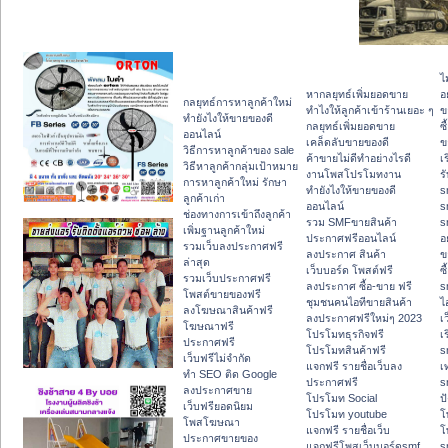
ไ
หากลยุทธ์เพิ่มยอดขาย
อ
กลยุทธ์การหาลูกค้าใหม่
ทําไงให้ลูกค้าเข้าร้านเยอะ ๆ
ข
ทํายังไงให้ขายของดี
กลยุทธ์เพิ่มยอดขาย
ซื
ออนไลน์
เคล็ดลับขายของดี
ข
วิธีการหาลูกค้าของ sale
ค้าขายไม่ดีทำอย่างไรดี
เ
วิธีหาลูกค้ากลุ่มเป้าหมาย
งานโพสโปรโมทงาน
ร
การหาลูกค้าใหม่ รักษา
ทํายังไงให้ขายของดี
s
ลูกค้าเก่า
ออนไลน์
s
ช่องทางการเข้าถึงลูกค้า
รวม SMFขายสินค้า
s
เพิ่มฐานลูกค้าใหม่
ประกาศฟรีออนไลน์
อ
รวมเว็บลงประกาศฟรี
ลงประกาศ สินค้า
ข
ล่าสุด
เว็บบอร์ด โพสต์ฟรี
ซื
รวมเว็บประกาศฟรี
ลงประกาศ ซื้อ-ขาย ฟรี
s
โพสต์ขายของฟรี
ชุมชนคนไอทีขายสินค้า
ไ
ลงโฆษณาสินค้าฟรี
ลงประกาศฟรีใหม่ๆ 2023
เ
โฆษณาฟรี
โปรโมทธุรกิจฟรี
เ
ประกาศฟรี
โปรโมทสินค้าฟรี
s
เว็บฟรีไม่จำกัด
แจกฟรี รายชื่อเว็บลง
เ
ทำ SEO ติด Google
ประกาศฟรี
s
ลงประกาศขาย
โปรโมท Social
ปั
เว็บฟรียอดนิยม
โปรโมท youtube
โ
โพสโฆษณา
แจกฟรี รายชื่อเว็บ
โ
ประกาศขายของ
แจกฟรีโพสเว็บบอร์ดsmf
s