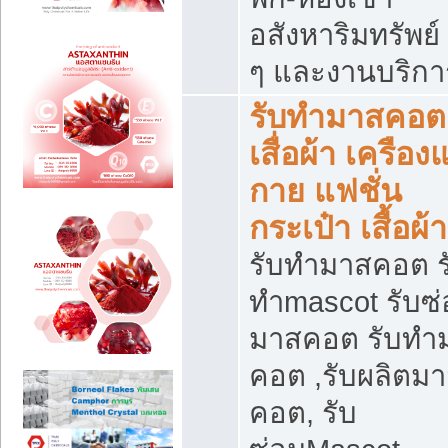
อสังหาริมทรัพย์ 
ๆ และงานบริกา
รับทำมาสคอต
เสื่อผ้า เครือง
กาย แฟชั่น
กระเป๋า เสื้อผ้า
รับทำมาสคอต ร
ทำmascot รับซ
มาสคอต รับทำ
คอต ,รับผลิตม
คอต, รับ