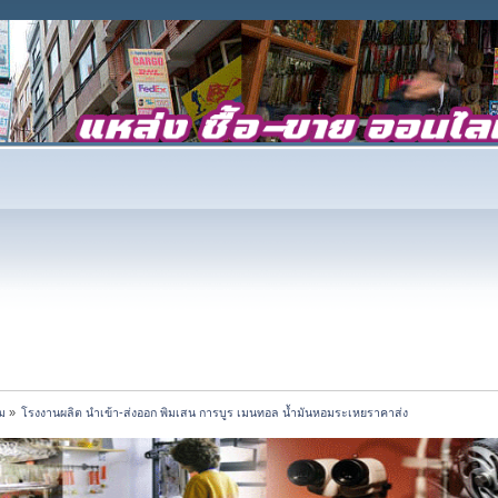
ม
»
โรงงานผลิต นำเข้า-ส่งออก พิมเสน การบูร เมนทอล น้ำมันหอมระเหยราคาส่ง