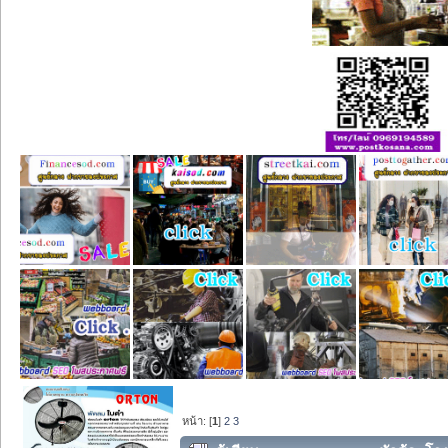
หน้า: [
1
]
2
3