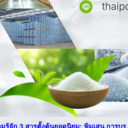
รู้จัก 3 สารตั้งต้นยอดนิยม: พิมเสน การบู