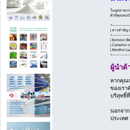
ในอุตสาหกรร
ตัวมีคุณสมบั
+---------------
| สารสำคัญ
+---------------
| Borneol (พ
| Camphor 
| Menthol (
+---------------
ผู้นำด
หากคุณ
ของเราค
บริสุทธิ์
นอกจากนี
ประเทศ 