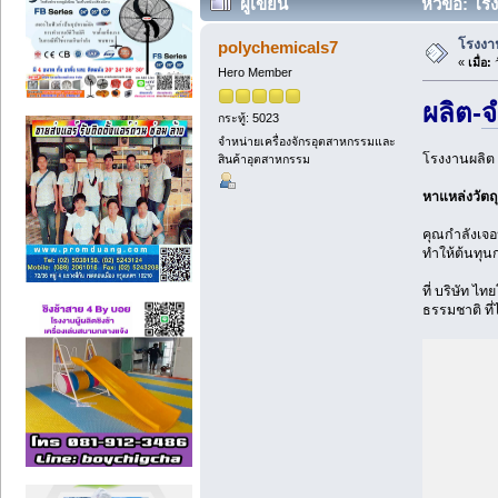
ผู้เขียน
หัวข้อ: โร
โรงงา
polychemicals7
«
เมื่อ:
ว
Hero Member
ผลิต-
จ
กระทู้: 5023
จำหน่ายเครื่องจักรอุตสาหกรรมและ
โรงงานผลิต 
สินค้าอุตสาหกรรม
หาแหล่งวัตถ
คุณกำลังเจอป
ทำให้ต้นทุน
ที่ บริษัท ไ
ธรรมชาติ ที่