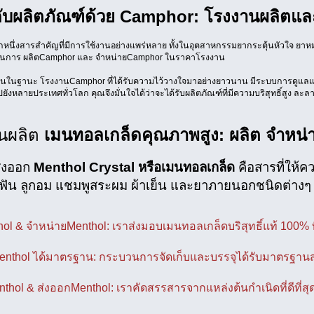
ับผลิตภัณฑ์ด้วย Camphor: โรงงานผลิตแ
ีกหนึ่งสารสำคัญที่มีการใช้งานอย่างแพร่หลาย ทั้งในอุตสาหกรรมยากระตุ้นหัวใจ ยา
้านการ ผลิตCamphor และ จำหน่ายCamphor ในราคาโรงงาน
นในฐานะ โรงงานCamphor ที่ได้รับความไว้วางใจมาอย่างยาวนาน มีระบบการดูแลแล
ยังหลายประเทศทั่วโลก คุณจึงมั่นใจได้ว่าจะได้รับผลิตภัณฑ์ที่มีความบริสุทธิ์สูง ล
นผลิต
เมนทอลเกล็ดคุณภาพสูง: ผลิต จำหน่า
ส่งออก
Menthol Crystal หรือเมนทอลเกล็ด
คือสารที่ให้ค
สีฟัน ลูกอม แชมพูสระผม ผ้าเย็น และยาภายนอกชนิดต่างๆ
ol & จำหน่ายMenthol: เราส่งมอบเมนทอลเกล็ดบริสุทธิ์แท้ 100% 
nthol ได้มาตรฐาน: กระบวนการจัดเก็บและบรรจุได้รับมาตรฐาน
thol & ส่งออกMenthol: เราคัดสรรสารจากแหล่งต้นกำเนิดที่ดีที่สุ