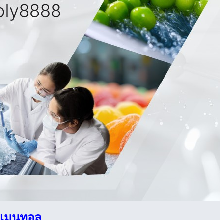
ร เมนทอล