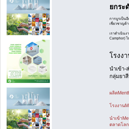
ยกระด
การบูรเป็นอ
เชี่ยวชาญด
เราดำเนินงา
Camphor) ไป
โรงงา
นำเข้า-
กลุ่มยา
ผลิตMenth
โรงงานMe
นำเข้าMen
ตลาดโลก