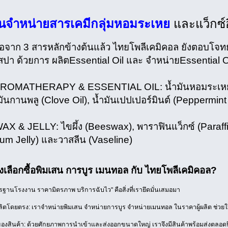
นจำหน่ายสารเคมีกลุ่มหอมระเหย
และแว็กซ์อื
อจาก 3 สารหลักข้างต้นแล้ว ไทยโพลีเคมิคอล ยังตอบโจท
ปา ด้วยการ ผลิตEssential Oil และ จำหน่ายEssential Oi
OMATHERAPY & ESSENTIAL OIL: น้ำมันหอมระเหยยูคาลิ
ำมันกานพลู (Clove Oil), น้ำมันเปปเปอร์มินต์ (Peppermi
X & JELLY: ไขผึ้ง (Beeswax), พาราฟินแว็กซ์ (Paraffin
eum Jelly) และวาสลีน (Vaseline)
งเลือกซื้อพิมเสน การบูร เมนทอล กับ ไทยโพลีเคมิคอล?
านโรงงาน ราคามิตรภาพ บริการฉับไว" คือสิ่งที่เรายึดมั่นเสมอมา
ลิตโดยตรง: เราจำหน่ายพิมเสน จำหน่ายการบูร จำหน่ายเมนทอล ในราคาผู้ผลิต ช่วยให
องสินค้า: ด้วยศักยภาพการนำเข้าและส่งออกขนาดใหญ่ เราจึงมีสินค้าพร้อมส่งตลอดปี