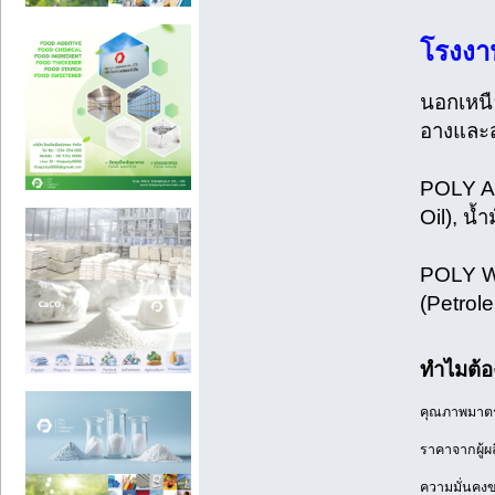
โรงงา
นอกเหนื
อางและส
POLY AR
Oil), น้
POLY WA
(Petrol
ทำไมต้อ
คุณภาพมาตรฐ
ราคาจากผู้ผ
ความมั่นคงข