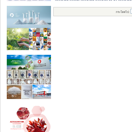
กระโดดไป: