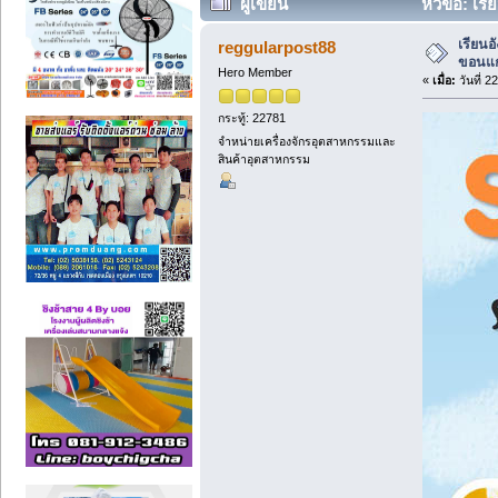
ผู้เขียน
หัวข้อ: เร
ครั้ง)
เรียนอ
reggularpost88
ขอนแ
Hero Member
«
เมื่อ:
วันที่ 
กระทู้: 22781
จำหน่ายเครื่องจักรอุตสาหกรรมและ
สินค้าอุตสาหกรรม