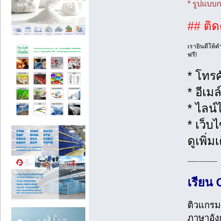
* รูปแบบ
## ติด
เรายินดีให้
ฟรี!
* โทรศ
* อีเมล
* ไลน์ไ
* เว็บ
ดูเพิ่
---------------
เรียน
ติวแกรม
ภาษาอังก