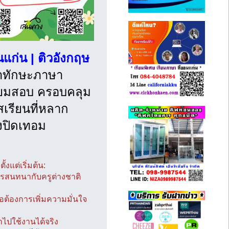
แก่น | ติวอังกฤษ
าทักษะภาษา
ตรียมสอบ ครอบคลุม
์สเรียนที่หลาก
วงปิดเทอม
งแต่เริ่มต้น:
การสนทนากับครูต่างชาติ
รือต้องการเพิ่มความมั่นใจ
ำไปใช้งานได้จริง