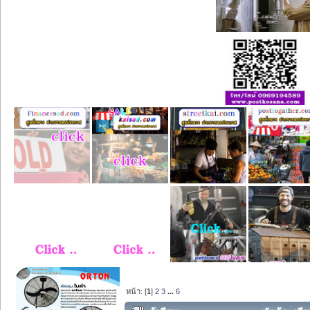
หน้า: [
1
]
2
3
...
6