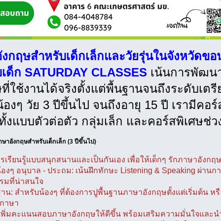
งกฤษสำหรับเด็กเล็กและวัยรุ่นในจังหวัดขอน
ับเด็ก SATURDAY CLASSES
เน้นการพัฒน
ที่ใช้งานได้จริงตั้งแต่พื้นฐานจนถึงระดับเ
่น้องๆ วัย 3 ปีขึ้นไป จนถึงอายุ 15 ปี เรามีคอร
ั้งแบบตัวต่อตัว กลุ่มเล็ก และคอร์สพิเศษช่
ษาอังกฤษสำหรับเด็กเล็ก (3 ปีขึ้นไป)
รเรียนรู้แบบสนุกสนานและเป็นกันเอง เพื่อให้เด็กๆ รักภาษาอังกฤษตั้
้องๆ อนุบาล - ประถม: เน้นฝึกทักษะ Listening & Speaking ผ่าน
รมที่น่าสนใจ
นฐาน: สำหรับน้องๆ ที่ต้องการปูพื้นฐานภาษาอังกฤษตั้งแต่เริ่มต้น ห
้ภาษา
: เพิ่มคะแนนสอบภาษาอังกฤษให้ดีขึ้น พร้อมเสริมความมั่นใจและน