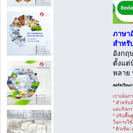
ภาษาอั
สำหร
อังกฤษ
ตั้งแต
หลาย ท
คอร์สเรียนภา
เราเน้นกา
* สำหรับน
และกิจกร
* ปรับพื้
ในการใช
* ติวเข้ม