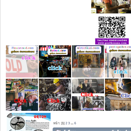
หน้า: [
1
]
2
3
...
6