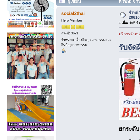
ผู้เขียน
หัวข้อ: จำ
จำหน่า
social2thai
20610
Hero Member
«
เมื่อ:
วันที่ 4
กระทู้: 3621
บริการจำหน่
จำหน่ายเครื่องจักรอุตสาหกรรมและ
สินค้าอุตสาหกรรม
รับจัด
ยกระดับค