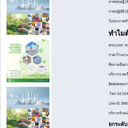
ภาคทฤษฎี (3 
ภาคปฏิบัติ (
ใบประกาศรับ
ทำไมต้อ
ครบวงจร: จบใ
ราคาโรงงาน:
ทีมงานมืออา
บริการรวดเร
ติดต่อสอบถาม
โทร: 02-52
Line ID: 08
บริการจำหน่
ยกระดับค