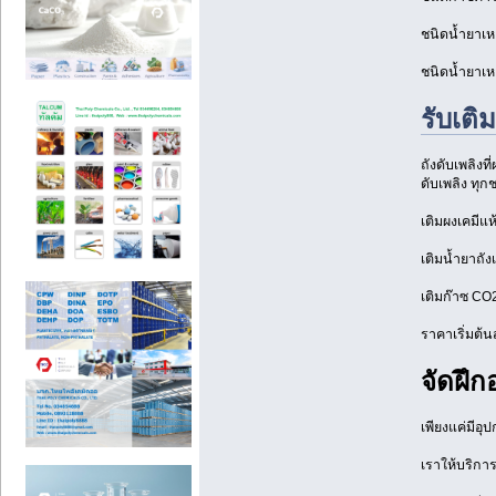
ชนิดน้ำยาเหล
ชนิดน้ำยาเห
รับเติ
ถังดับเพลิงท
ดับเพลิง ทุกช
เติมผงเคมีแห
เติมน้ำยาถัง
เติมก๊าซ CO
ราคาเริ่มต้
จัดฝึ
เพียงแค่มีอุ
เราให้บริก