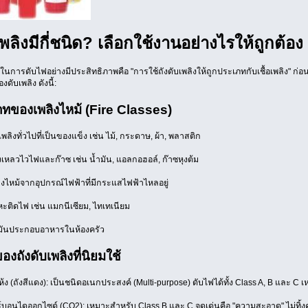
เพลิงมีกี่ชนิด? เลือกใช้งานอย่างไรให้ถูกต้อง
นการดับไฟอย่างมีประสิทธิภาพคือ "การใช้ถังดับเพลิงให้ถูกประเภทกับเชื้อเพลิง" ก่อ
งดับเพลิง ดังนี้:
ภทของเพลิงไหม้ (Fire Classes)
อเพลิงทั่วไปที่เป็นของแข็ง เช่น ไม้, กระดาษ, ผ้า, พลาสติก
งเหลวไวไฟและก๊าซ เช่น น้ำมัน, แอลกอฮอล์, ก๊าซหุงต้ม
ิงไหม้จากอุปกรณ์ไฟฟ้าที่มีกระแสไฟฟ้าไหลอยู่
หะติดไฟ เช่น แมกนีเซียม, ไทเทเนียม
ำมันประกอบอาหารในห้องครัว
องถังดับเพลิงที่นิยมใช้
ห้ง (ถังสีแดง): เป็นชนิดอเนกประสงค์ (Multi-purpose) ดับไฟได้ทั้ง Class A, B แล
์บอนไดออกไซด์ (CO2): เหมาะสำหรับ Class B และ C จุดเด่นคือ "ความสะอาด" ไม่ทิ้ง