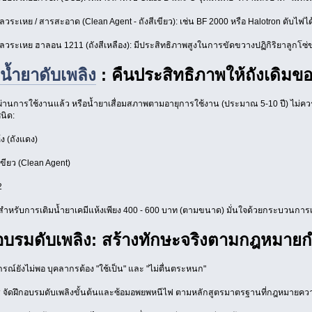
วระเหย / สารสะอาด (Clean Agent - ถังสีเขียว): เช่น BF 2000 หรือ Halotron ดับไฟได
ลวระเหย ฮาลอน 1211 (ถังสีเหลือง): มีประสิทธิภาพสูงในการขัดขวางปฏิกิริยาลูกโซ่
มน้ำยาดับเพลิง
: คืนประสิทธิภาพให้ถังเดิมข
ี่ผ่านการใช้งานแล้ว หรือน้ำยาเสื่อมสภาพตามอายุการใช้งาน (ประมาณ 5-10 ปี) ไม่ควรปล
นิด:
้ง (ถังแดง)
เขียว (Clean Agent)
2
นสำหรับการเติมน้ำยาเคมีแห้งเพียง 400 - 600 บาท (ตามขนาด) มั่นใจด้วยกระบวนการเ
กอบรมดับเพลิง: สร้างทักษะจริงตามกฎหมา
ปกรณ์ยังไม่พอ บุคลากรต้อง "ใช้เป็น" และ "ไม่ตื่นตระหนก"
าร จัดฝึกอบรมดับเพลิงขั้นต้นและซ้อมอพยพหนีไฟ ตามหลักสูตรมาตรฐานที่กฎหมาย