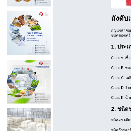
ถังดับ
กุญแจสำคัญใ
ชนิดของเครื่อ
1. ประเ
Class A: เชื้
Class B: ขอ
Class C: เพล
Class D: โล
Class K: น้
2. ชนิดข
ชนิดผงเคมีแ
ชนิดก๊าซคาร