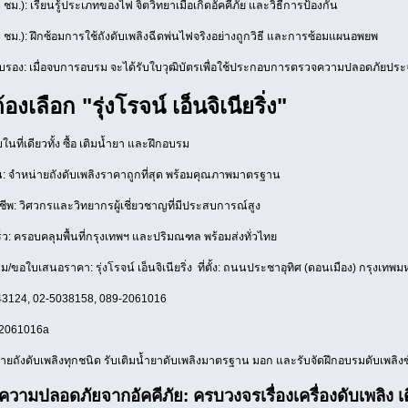
ชม.): เรียนรู้ประเภทของไฟ จิตวิทยาเมื่อเกิดอัคคีภัย และวิธีการป้องกัน
3 ชม.): ฝึกซ้อมการใช้ถังดับเพลิงฉีดพ่นไฟจริงอย่างถูกวิธี และการซ้อมแผนอพยพ
รอง: เมื่อจบการอบรม จะได้รับใบวุฒิบัตรเพื่อใช้ประกอบการตรวจความปลอดภัยประ
งเลือก "รุ่งโรจน์ เอ็นจิเนียริ่ง"
นที่เดียวทั้ง ซื้อ เติมน้ำยา และฝึกอบรม
 จำหน่ายถังดับเพลิงราคาถูกที่สุด พร้อมคุณภาพมาตรฐาน
ชีพ: วิศวกรและวิทยากรผู้เชี่ยวชาญที่มีประสบการณ์สูง
็ว: ครอบคลุมพื้นที่กรุงเทพฯ และปริมณฑล พร้อมส่งทั่วไทย
/ขอใบเสนอราคา: รุ่งโรจน์ เอ็นจิเนียริ่ง ที่ตั้ง: ถนนประชาอุทิศ (ดอนเมือง) กรุงเท
43124, 02-5038158, 089-2061016
92061016a
ายถังดับเพลิงทุกชนิด รับเติมน้ำยาดับเพลิงมาตรฐาน มอก และรับจัดฝึกอบรมดับเพลิงขั
วามปลอดภัยจากอัคคีภัย: ครบวงจรเรื่องเครื่องดับเพลิง 