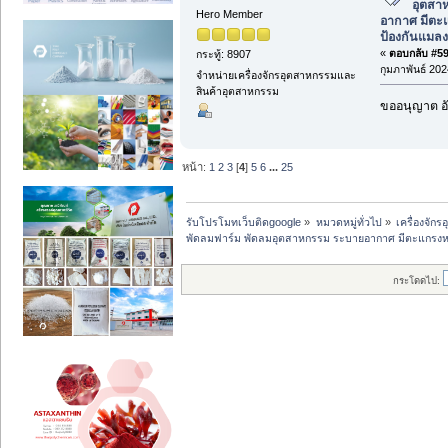
อุตสา
Hero Member
อากาศ มีตะแ
ป้องกันแมลง
«
ตอบกลับ #59 
กระทู้: 8907
กุมภาพันธ์ 202
จำหน่ายเครื่องจักรอุตสาหกรรมและ
สินค้าอุตสาหกรรม
ขออนุญาต อั
หน้า:
1
2
3
[
4
]
5
6
...
25
รับโปรโมทเว็บติดgoogle
»
หมวดหมู่ทั่วไป
»
เครื่องจั
พัดลมฟาร์ม พัดลมอุตสาหกรรม ระบายอากาศ มีตะแกรงหน
กระโดดไป: