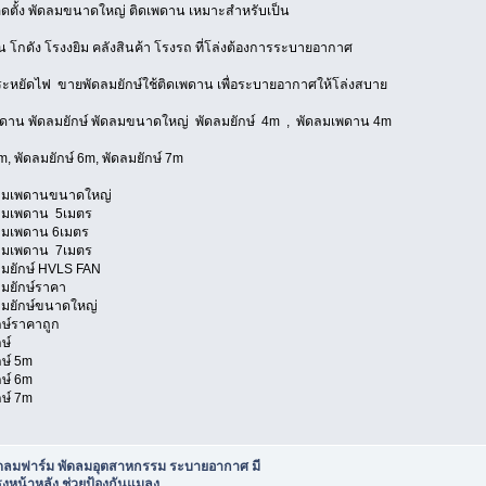
ดตั้ง พัดลมขนาดใหญ่ ติดเพดาน เหมาะสำหรับเป็น
 โกดัง โรงงยิม คลังสินค้า โรงรถ ที่โล่งต้องการระบายอากาศ
ระหยัดไฟ ขายพัดลมยักษ์ใช้ติดเพดาน เพื่อระบายอากาศให้โล่งสบาย
ดาน พัดลมยักษ์ พัดลมขนาดใหญ่ พัดลมยักษ์ 4m , พัดลมเพดาน 4m
m, พัดลมยักษ์ 6m, พัดลมยักษ์ 7m
ดลมเพดานขนาดใหญ่
ลมเพดาน 5เมตร
ลมเพดาน 6เมตร
ลมเพดาน 7เมตร
มยักษ์ HVLS FAN
มยักษ์ราคา
ลมยักษ์ขนาดใหญ่
ษ์ราคาถูก
ษ์
ษ์ 5m
ษ์ 6m
ษ์ 7m
ัดลมฟาร์ม พัดลมอุตสาหกรรม ระบายอากาศ มี
งหน้าหลัง ช่วยป้องกันแมลง