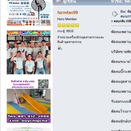
ผู้เขียน
หัวข้อ: พั
Re: พ
farmfan99
ตะแกร
Hero Member
«
ตอบกลับ #360
กระทู้: 8916
พัดลมเพดาน
จำหน่ายเครื่องจักรอุตสาหกรรมและ
พัดลมเพดาน
สินค้าอุตสาหกรรม
บริษัทขายพัด
พัดลมขนาดให
พัดลมบิ๊กแฟ
พัดลมอุตสา
พัดลมเพดานข
รับออกแบบติ
พัดลมโรงงาน
พัดลมยักษ์ป