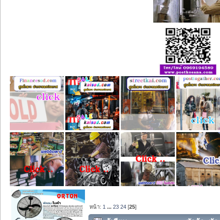
หน้า:
1
...
23
24
[
25
]