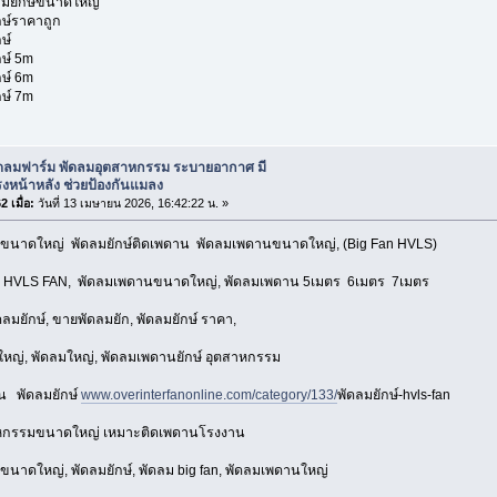
ลมยักษ์ขนาดใหญ่
ษ์ราคาถูก
ษ์
ษ์ 5m
ษ์ 6m
ษ์ 7m
ัดลมฟาร์ม พัดลมอุตสาหกรรม ระบายอากาศ มี
งหน้าหลัง ช่วยป้องกันแมลง
 เมื่อ:
วันที่ 13 เมษายน 2026, 16:42:22 น. »
ขนาดใหญ่ พัดลมยักษ์ติดเพดาน พัดลมเพดานขนาดใหญ่, (Big Fan HVLS)
 HVLS FAN, พัดลมเพดานขนาดใหญ่, พัดลมเพดาน 5เมตร 6เมตร 7เมตร
ลมยักษ์, ขายพัดลมยัก, พัดลมยักษ์ ราคา,
ญ่, พัดลมใหญ่, พัดลมเพดานยักษ์ อุตสาหกรรม
น พัดลมยักษ์
www.overinterfanonline.com/category/133/
พัดลมยักษ์-hvls-fan
หกรรมขนาดใหญ่ เหมาะติดเพดานโรงงาน
นาดใหญ่, พัดลมยักษ์, พัดลม big fan, พัดลมเพดานใหญ่