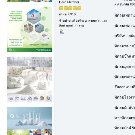
Hero Member
«
ตอบกลับ #363
กระทู้: 8916
พัดลมเพดาน
จำหน่ายเครื่องจักรอุตสาหกรรมและ
พัดลมเพดาน
สินค้าอุตสาหกรรม
บริษัทขายพัด
พัดลมขนาดให
พัดลมบิ๊กแฟ
พัดลมอุตสา
พัดลมเพดานข
รับออกแบบติ
พัดลมโรงงาน
พัดลมยักษ์ป
ขายพัดลมเพ
พัดลมยักษ์ 5