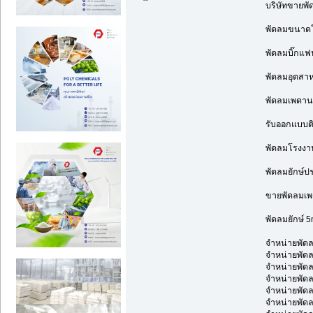
บริษัทขายพัด
พัดลมขนาดให
พัดลมบิ๊กแฟ
พัดลมอุตสา
พัดลมเพดานข
รับออกแบบติ
พัดลมโรงงาน
พัดลมยักษ์ป
ขายพัดลมเพ
พัดลมยักษ์ 5
จำหน่ายพั
จำหน่ายพัด
จำหน่ายพัด
จำหน่ายพัด
จำหน่ายพัดล
จำหน่ายพัดล