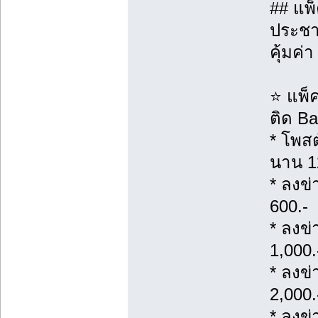
## แพ
ประชา
คุ้มค่
⭐ แพ็ค
ติด Ba
* โพส
นาน 1
* ลงข่า
600.-
* ลงข่า
1,000.
* ลงข่า
2,000.
* ลงข่