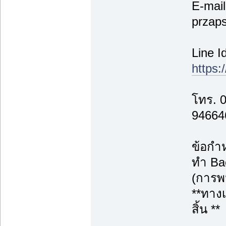
E-mail
przap
Line Id
https:
โทร. 
94664
ข้อกำ
ทำ Ba
(การพน
**ทางเ
สิ้น **