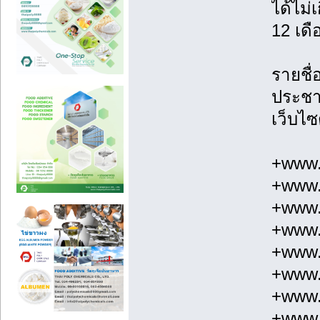
ได้ไม่
12 เดื
รายชื่
ประชาส
เว็บไซ
+www.
+www.
+www.
+www.
+www.
+www.p
+www.
+www.