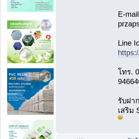
E-mail
przap
Line Id
https:
โทร. 
94664
รับฝา
เสริม 