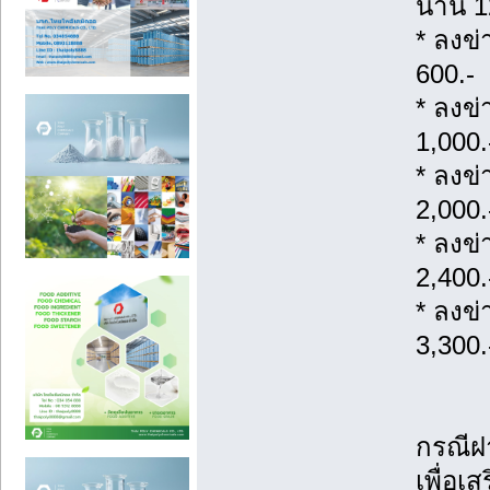
นาน 1
* ลงข่า
600.-
* ลงข่า
1,000.
* ลงข่า
2,000.
* ลงข่
2,400.
* ลงข่
3,300.
กรณีฝ
เพื่อเ