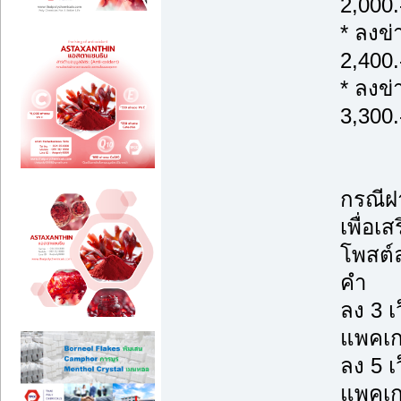
2,000.
* ลงข่
2,400.
* ลงข่
3,300.
กรณีฝ
เพื่อเ
โพสต์ล
คำ
ลง 3 เ
แพคเก
ลง 5 เ
แพคเก