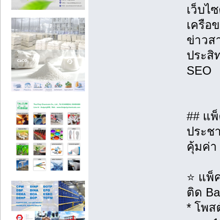
เว็บไซ
เครือข
ข่าวสา
ประสิท
SEO
## แพ
ประชา
คุ้มค่
⭐ แพ็ค
ติด Ba
* โพส