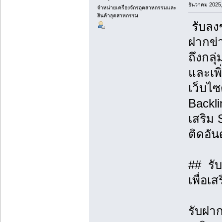
ธันวาคม 2025,
จำหน่ายเครื่องจักรอุตสาหกรรมและ
สินค้าอุตสาหกรรม
รับลงข
ฝากข่า
ถึงกลุ
และเพิ
เว็บไซ
Backli
เสริม 
ติดอัน
## รับ
เพื่อเ
รับฝา