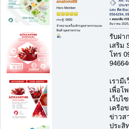
Re: รั
anatomi88
ประชาส
Hero Member
และ ติด Bac
0564294, 0
«
ตอบกลับ #31 
กระทู้: 5800
ธันวาคม 2025,
จำหน่ายเครื่องจักรอุตสาหกรรมและ
สินค้าอุตสาหกรรม
รับฝา
เสริม 
โทร 0
94664
เรามีเ
เพื่อ
เว็บไซ
เครือข
ข่าวสา
ประสิท