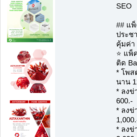
SEO
## แพ
ประชา
คุ้มค่
⭐ แพ็ค
ติด Ba
* โพส
นาน 1
* ลงข่า
600.-
* ลงข่า
1,000.
* ลงข่า