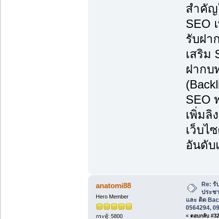
สำคัญ
SEO เพ
รับฝาก
เสริม
ฝากบ
(Back
SEO พร
เพิ่มล
เว็บไซ
อันดับเ
Re: รั
anatomi88
ประชาส
Hero Member
และ ติด Bac
0564294, 0
«
ตอบกลับ #32 
กระทู้: 5800