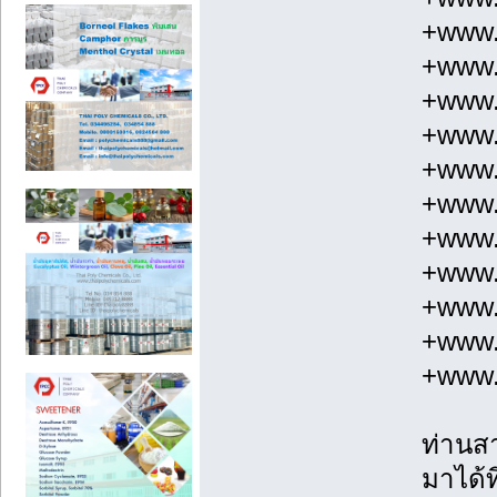
+www.
+www.ร
+www.
+www.
+www.a
+www.p
+www.
+www.
+www.
+www.
+www.
ท่านส
มาได้ที