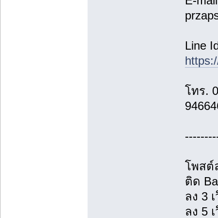
E-mail
przap
Line Id
https:
โทร. 
94664
--------
โพสต์
ติด Ba
ลง 3 
ลง 5 