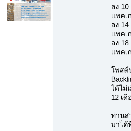
ลง 10 
แพคเก
ลง 14 
แพคเก
ลง 18 
แพคเก
โพสต์
Backli
ได้ไม่
12 เดื
ท่านส
มาได้ที