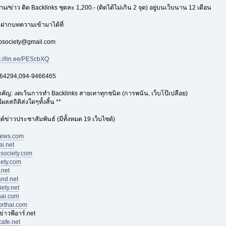
/ข่าว ติด Backlinks ชุดละ 1,200.- (ติดได้ไม่เกิน 2 จุด) อยู่บนเว็บนาน 12 เดือน
ฝากบทความเข้ามาได้ที่
apsociety@gmail.com
s://lin.ee/PEScbXQ
564294,094-9466465
ัญ: งดเว้นการทำ Backlinks สายเทาทุกชนิด (การพนัน, เว็บโป๊เปลือย)
ผลสถิติส่งใดๆทั้งสิ้น **
ซต์ข่าวประชาสัมพันธ์ (มีทั้งหมด 19 เว็บไซต์)
news.com
i.net
society.com
ety.com
.net
and.net
ety.net
hai.com
prthai.com
่าวพีอาร์.net
afe.net