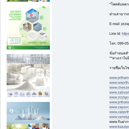
*โพสต์บทความ
ท่านสามารถ
E-mail: prz
Line Id:
http
โทร. 099-0
ข้อกำหนดสำค
**ทางเราไม่มี
รายชื่อเว็บไ
www.prthai
www.weprtha
www.cheeze
www.zabvari
www.zizzigo
www.prthail
www.zapsoci
www.zabprt
www.variety
www.รับฝากข
www.kaazipc