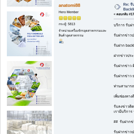
Re: รั
anatomi88
Backl
Hero Member
«
ตอบกลับ #17 
กระทู้: 5813
บริการ รับฝ
จำหน่ายเครื่องจักรอุตสาหกรรมและ
รับฝากข่าวปร
สินค้าอุตสาหกรรม
รับฝาก backl
ฝากข่าวประช
รับฝากข่าว ต
รับฝากข่าว 
ท่านสามารถฝ
เพิ่มช่องทางต
รับลงข่าวติด
เรามีบริการ 
## รับฝากข่า
รับฝากข่าวปร