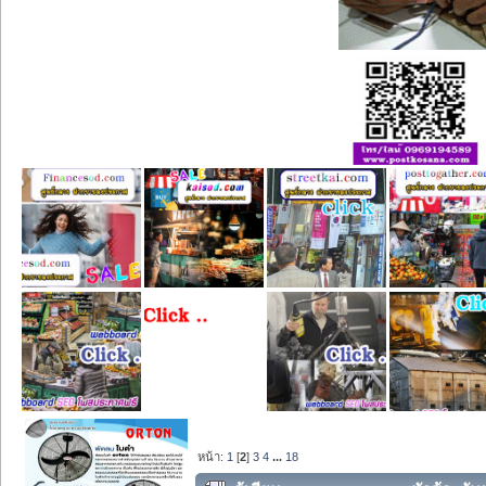
หน้า:
1
[
2
]
3
4
...
18