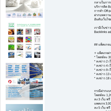
กลางในการเผ
บริการติด Ba
การทำ Off-pa
ฝากบทความ S
อันดับเว็บไซต
เรามีเว็บข่
Backlinks อย
## แพ็คเกจบ
⭐ แพ็คเกจฝาก
* โพสต์ละ 3
* ลงข่าว 2 เว
* ลงข่าว 4 เว
* ลงข่าว 9 เว
* ลงข่าว 13 เ
* ลงข่าว 18 เ
กรณีฝากแบบต
โพสต์ละ 1,20
ลง 3 เว็บ ฟรี
แพคเกจ 3,0
ลง 5 เว็บ ฟรี