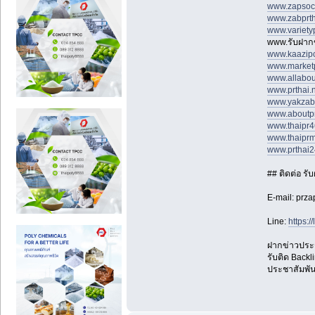
www.zapsoci
www.zabprt
www.variety
www.รับฝากข
www.kaazipc
www.market
www.allabou
www.prthai.
www.yakzab
www.aboutpr
www.thaipr
www.thaiprm
www.prthai
## ติดต่อ ร
E-mail: prz
Line:
https:
ฝากข่าวประช
รับติด Backl
ประชาสัมพัน