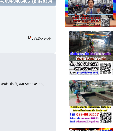
94, 094-9466465 (อ่าน 8334
บันทึกการเข้า
ะชาสัมพันธ์, ลงประกาศข่าว,