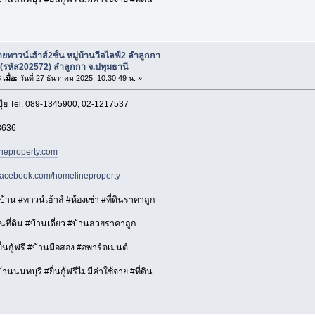
ยทาวน์เฮ้าส์2ชั้น หมู่บ้านวีอไลฟ์2 ลำลูกกา
(รหัส202572) ลำลูกกา จ.ปทุมธานี
เมื่อ:
วันที่ 27 ธันวาคม 2025, 10:30:49 น. »
ปุ๊ย Tel. 089-1345900, 02-1217537
3636
neproperty.com
.facebook.com/homelineproperty
าน #ทาวน์เฮ้าส์ #ห้องเช่า #ที่ดินราคาถูก
ที่ดิน #บ้านเดี่ยว #บ้านสวยราคาถูก
่นกู้ฟรี #บ้านมือสอง #อพาร์ตเมนต์
นนนทบุรี #ยื่นกู้ฟรีไม่มีค่าใช้จ่าย #ที่ดิน