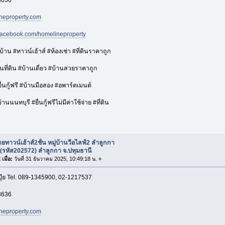
neproperty.com
.facebook.com/homelineproperty
าน #ทาวน์เฮ้าส์ #ห้องเช่า #ที่ดินราคาถูก
ที่ดิน #บ้านเดี่ยว #บ้านสวยราคาถูก
่นกู้ฟรี #บ้านมือสอง #อพาร์ตเมนต์
นนนทบุรี #ยื่นกู้ฟรีไม่มีค่าใช้จ่าย #ที่ดิน
ยทาวน์เฮ้าส์2ชั้น หมู่บ้านวีอไลฟ์2 ลำลูกกา
(รหัส202572) ลำลูกกา จ.ปทุมธานี
เมื่อ:
วันที่ 31 ธันวาคม 2025, 10:49:18 น. »
ปุ๊ย Tel. 089-1345900, 02-1217537
3636
neproperty.com