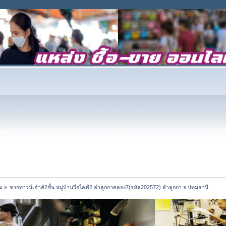
ม
»
ขายทาวน์เฮ้าส์2ชั้น หมู่บ้านวีอไลฟ์2 ลำลูกกาคลอง7(รหัส202572) ลำลูกกา จ.ปทุมธานี