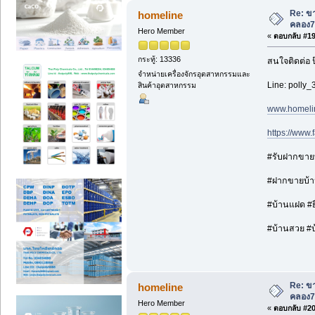
Re: ขา
homeline
คลอง7
Hero Member
«
ตอบกลับ #19 
กระทู้: 13336
สนใจติดต่อ 
จำหน่ายเครื่องจักรอุตสาหกรรมและ
Line: polly_
สินค้าอุตสาหกรรม
www.homeli
https://www
#รับฝากขายบ้
#ฝากขายบ้าน
#บ้านแฝด #ยื
#บ้านสวย #บ้า
Re: ขา
homeline
คลอง7
Hero Member
«
ตอบกลับ #20 