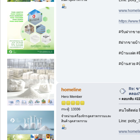
www.homeli
https://www
#รับฝากขายบ้
#ฝากขายบ้าน
#บ้านแฝด #ยื
#บ้านสวย #บ้า
Re: ขา
homeline
คลอง7
Hero Member
«
ตอบกลับ #22 
กระทู้: 13336
สนใจติดต่อ 
จำหน่ายเครื่องจักรอุตสาหกรรมและ
Line: polly_
สินค้าอุตสาหกรรม
www.homeli