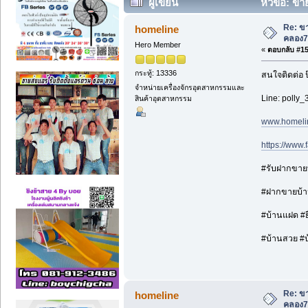
ผู้เขียน
หัวข้อ: ขาย
Re: ขา
homeline
คลอง7
Hero Member
«
ตอบกลับ #15 
กระทู้: 13336
สนใจติดต่อ 
จำหน่ายเครื่องจักรอุตสาหกรรมและ
Line: polly_
สินค้าอุตสาหกรรม
www.homeli
https://www
#รับฝากขายบ้
#ฝากขายบ้าน
#บ้านแฝด #ยื
#บ้านสวย #บ้า
Re: ขา
homeline
คลอง7