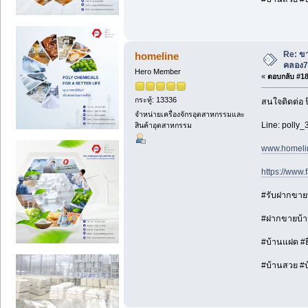
Re: ขา
homeline
คลอง7
Hero Member
«
ตอบกลับ #18 
กระทู้: 13336
สนใจติดต่อ 
จำหน่ายเครื่องจักรอุตสาหกรรมและ
Line: polly_
สินค้าอุตสาหกรรม
www.homeli
https://www
#รับฝากขายบ้
#ฝากขายบ้าน
#บ้านแฝด #ยื
#บ้านสวย #บ้า