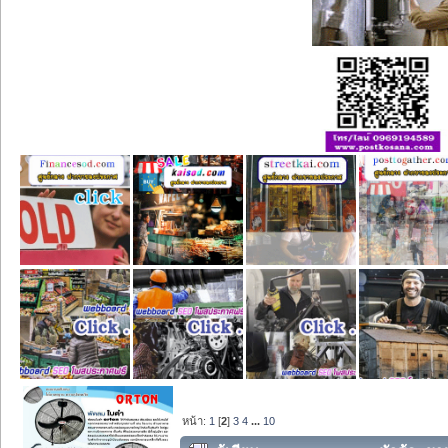
หน้า:
1
[
2
]
3
4
...
10