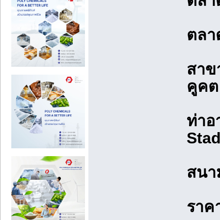
ตลาด
ตลาด
สาขา
คูคต
ท่าอ
Sta
สนาม
ราค