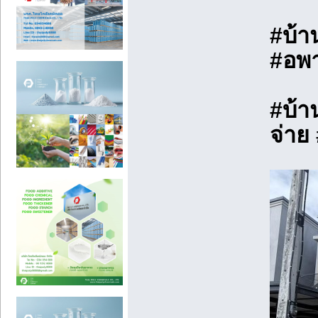
#บ้า
#อพา
#บ้าน
จ่าย 