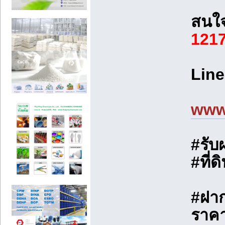
สนใจ
121
Line
www
#รับ
#ที่
#ฝาก
ราคา