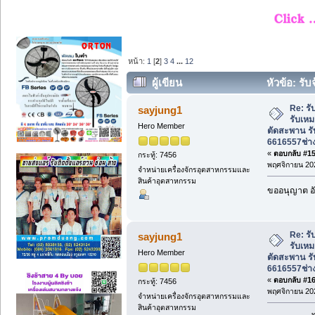
หน้า:
1
[
2
]
3
4
...
12
ผู้เขียน
หัวข้อ: รั
ตัดสะพาน รับตัดถนน 089-6616557ช่างนนท
Re: รั
sayjung1
รับเหม
Hero Member
ตัดสะพาน ร
6616557ช่า
«
ตอบกลับ #15 
กระทู้: 7456
พฤศจิกายน 202
จำหน่ายเครื่องจักรอุตสาหกรรมและ
สินค้าอุตสาหกรรม
ขออนุญาต อั
Re: รั
sayjung1
รับเหม
Hero Member
ตัดสะพาน ร
6616557ช่า
«
ตอบกลับ #16 
กระทู้: 7456
พฤศจิกายน 202
จำหน่ายเครื่องจักรอุตสาหกรรมและ
สินค้าอุตสาหกรรม