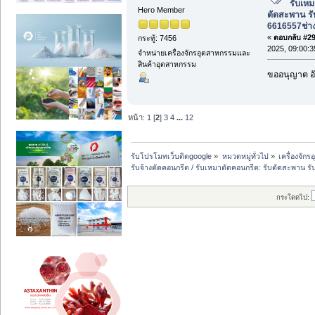
รับเหม
Hero Member
ตัดสะพาน ร
6616557ช่า
«
ตอบกลับ #29 
กระทู้: 7456
2025, 09:00:3
จำหน่ายเครื่องจักรอุตสาหกรรมและ
สินค้าอุตสาหกรรม
ขออนุญาต อั
หน้า:
1
[
2
]
3
4
...
12
รับโปรโมทเว็บติดgoogle
»
หมวดหมู่ทั่วไป
»
เครื่องจั
รับจ้างตัดคอนกรีต / รับเหมาตัดคอนกรีต: รับตัดสะพาน 
กระโดดไป: