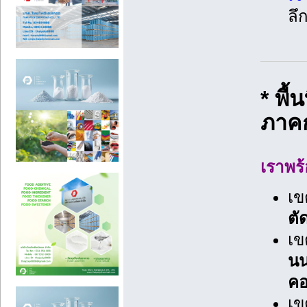
ลึ
* พื
ภาคก
เราพร้
เข
ตั
เข
นน
คอ
เข