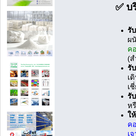
✅ บร
รั
ผน
คอ
(ส
รั
เด
เช
รั
หร
ให
คอ
เจ