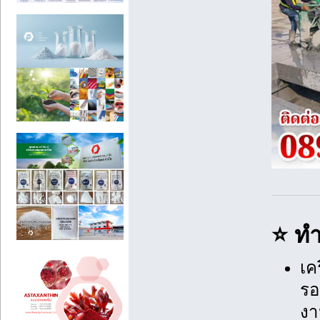
⭐ ทำ
เค
รอ
งา