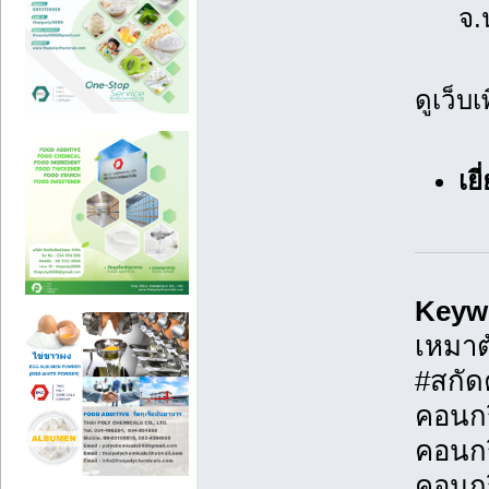
จ.
ดูเว็บเ
เย
Keyw
เหมาต
#สกัด
คอนกร
คอนกรี
คอนกร