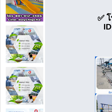
✅ โ
ID