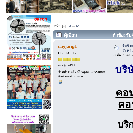
หน้า: [
1
]
2
3
...
12
ผู้เขียน
หัวข้อ: รั
(อ่าน 7383 ครั้ง)
รับจ้า
sayjung1
สะพาน
Hero Member
«
เมื่อ:
วันที่ 
กระทู้: 7438
บริ
จำหน่ายเครื่องจักรอุตสาหกรรมและ
สินค้าอุตสาหกรรม
คอน
คอ
บริ