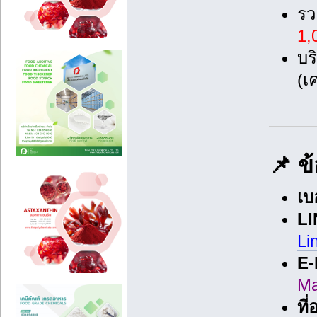
รว
1,
บร
(เค
📌 ข้
เบ
LI
Li
E-
Ma
ที่