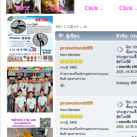
หน้า:
1
2
[
3
]
4
5
...
10
ผู้เขียน
หัวข้อ: ประ
ประตูบานเลื่อนออโต้ เลื่อนอัตโนมัติ (อ่า
Re: ปร
promotiondd99
ทั้งบา
Hero Member
ประตูบานเลื่
อัตโนมัติ
«
ตอบกลับ #30 
กระทู้: 3465
2025, 14:30:2
จำหน่ายเครื่องจักรอุตสาหกรรมและ
สินค้าอุตสาหกรรม
ขออนุญาติดั
Re: ปร
promotiondd99
ทั้งบา
Hero Member
ประตูบานเลื่
อัตโนมัติ
«
ตอบกลับ #31 
กระทู้: 3465
2025, 10:35:1
จำหน่ายเครื่องจักรอุตสาหกรรมและ
สินค้าอุตสาหกรรม