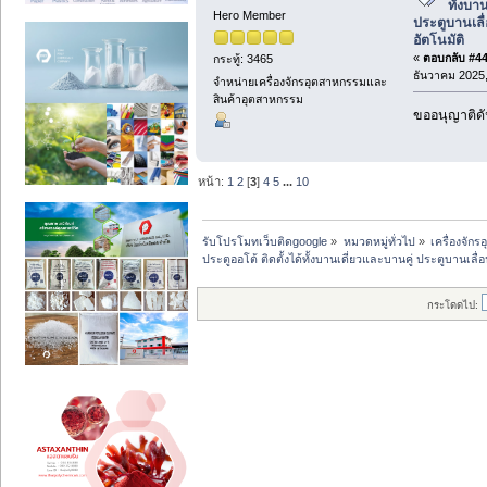
ทั้งบา
Hero Member
ประตูบานเลื่
อัตโนมัติ
«
ตอบกลับ #44 
กระทู้: 3465
ธันวาคม 2025,
จำหน่ายเครื่องจักรอุตสาหกรรมและ
สินค้าอุตสาหกรรม
ขออนุญาติดั
หน้า:
1
2
[
3
]
4
5
...
10
รับโปรโมทเว็บติดgoogle
»
หมวดหมู่ทั่วไป
»
เครื่องจั
ประตูออโต้ ติดตั้งได้ทั้งบานเดี่ยวและบานคู่ ประตูบานเลื่อ
กระโดดไป: