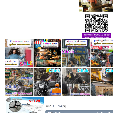
หน้า:
1
...
3
4
[
5
]