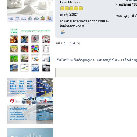
Hero Member
«
ตอบกลับ #68 
กระทู้: 22824
ขออนุญาติ ดั
จำหน่ายเครื่องจักรอุตสาหกรรมและ
สินค้าอุตสาหกรรม
หน้า:
1
...
3
4
[
5
]
รับโปรโมทเว็บติดgoogle
»
หมวดหมู่ทั่วไป
»
เครื่องจั