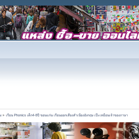
ม
»
เรียน Phonics เด็ก4-8ปี ขอนแก่น เรียนออกเสียงสำเนียงอังกฤษ เป๊ะเหมือนเจ้าของภาษา