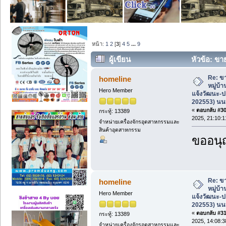
หน้า:
1
2
[
3
]
4
5
...
9
ผู้เขียน
หัวข้อ: ขาย
แจ้งวัฒนะ-ปากเกร็ด19 (รหัส 202553) นนท
Re: ขา
homeline
หมู่บ้
Hero Member
แจ้งวัฒนะ-ป
202553) นนท
«
ตอบกลับ #30 
กระทู้: 13389
2025, 21:10:1
จำหน่ายเครื่องจักรอุตสาหกรรมและ
สินค้าอุตสาหกรรม
ขออนุ
Re: ขา
homeline
หมู่บ้
Hero Member
แจ้งวัฒนะ-ป
202553) นนท
«
ตอบกลับ #31 
กระทู้: 13389
2025, 14:08:3
จำหน่ายเครื่องจักรอุตสาหกรรมและ