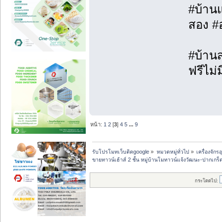
#บ้านแ
สอง #
#บ้านส
ฟรีไม่ม
หน้า:
1
2
[
3
]
4
5
...
9
รับโปรโมทเว็บติดgoogle
»
หมวดหมู่ทั่วไป
»
เครื่องจั
ขายทาวน์เฮ้าส์ 2 ชั้น หมู่บ้านโมทาวน์แจ้งวัฒนะ-ปากเกร
กระโดดไป: