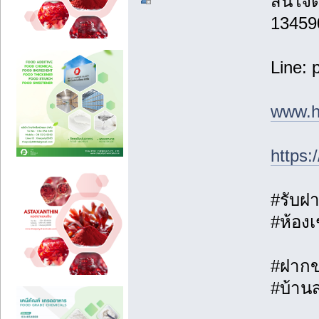
สนใจติ
13459
Line: 
www.h
https
#รับฝา
#ห้องเ
#ฝากขา
#บ้าน