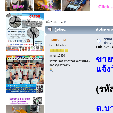
หน้า: [
1
]
2
3
...
9
ผู้เขียน
หัวข้อ: ขาย
7669 ครั้ง)
ขายทาว
homeline
ปากเกร
Hero Member
«
เมื่อ:
วันที่ 6
กระทู้: 13320
ขายท
จำหน่ายเครื่องจักรอุตสาหกรรมและ
สินค้าอุตสาหกรรม
แจ้ง
(รหั
ต.บา