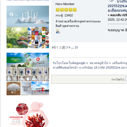
บางรัก
Hero Member
202552)(ซ.อ
อ.เมืองนนทบุ
«
ตอบกลับ #29 
กระทู้: 13402
2025, 12:42:2
จำหน่ายเครื่องจักรอุตสาหกรรมและ
สินค้าอุตสาหกรรม
ขออนุญาต อั
หน้า:
1
[
2
]
3
4
...
10
รับโปรโมทเว็บติดgoogle
»
หมวดหมู่ทั่วไป
»
เครื่องจั
ขายที่ดินซอยไทรม้า บางรักน้อย 18 (รหัส 202552)(ซ.อนาม
กระโดดไป: