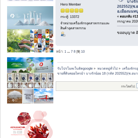
บางรัก
Hero Member
202552)(ซ.อ
อ.เมืองนนทบุ
«
ตอบกลับ #134
กระทู้: 13372
กรกฎาคม 2026
จำหน่ายเครื่องจักรอุตสาหกรรมและ
สินค้าอุตสาหกรรม
ขออนุญาต อั
หน้า:
1
...
7
8
[
9
]
10
รับโปรโมทเว็บติดgoogle
»
หมวดหมู่ทั่วไป
»
เครื่องจั
ขายที่ดินซอยไทรม้า บางรักน้อย 18 (รหัส 202552)(ซ.อนาม
กระโดดไป: