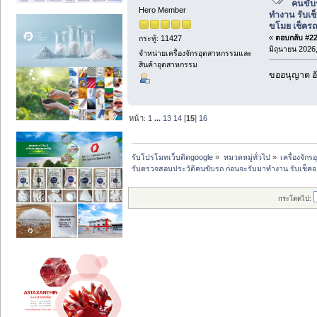
คนขับ
Hero Member
ทำงาน รับเ
ขโมย เช็คร
«
ตอบกลับ #224
กระทู้: 11427
มิถุนายน 2026,
จำหน่ายเครื่องจักรอุตสาหกรรมและ
สินค้าอุตสาหกรรม
ขออนุญาต อั
หน้า:
1
...
13
14
[
15
]
16
รับโปรโมทเว็บติดgoogle
»
หมวดหมู่ทั่วไป
»
เครื่องจั
รับตรวจสอบประวัติคนขับรถ ก่อนจะรับมาทำงาน รับเช็
กระโดดไป: