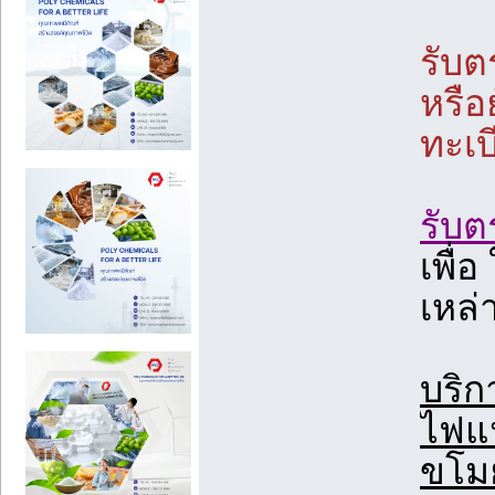
รับ
หรือ
ทะเบ
รับต
เพื่
เหล่า
บริ
ไฟแน
ขโม