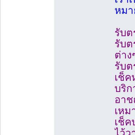
หมา
รับต
รับต
ต่าง
รับต
เช็ค
บริก
อาชญ
เหมา
เช็ค
ไว้ว