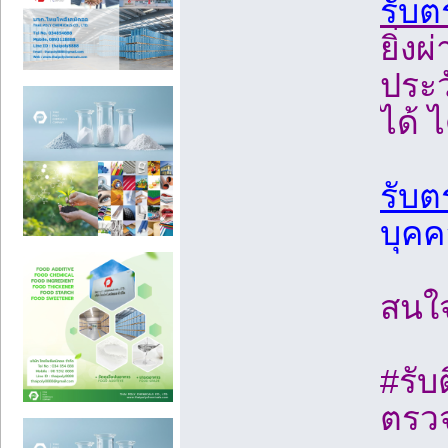
รับ
ยิ่ง
ประว
ได้ 
รับต
บุค
สนใ
#รับ
ตรว