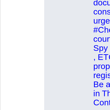
docu
cons
urge
#Che
court
Spy 
, ET
prop
regi
Be a
in T
Cont