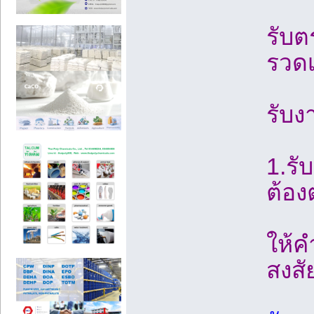
รับ
รวดเ
รับง
1.รั
ต้อ
ให้
สงสั