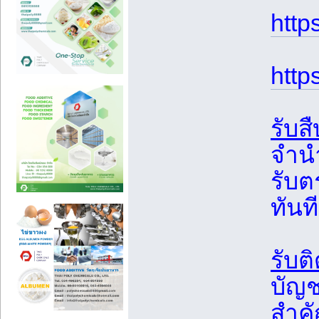
http
http
รับส
จำน
รับต
ทันท
รับต
บัญช
สำค