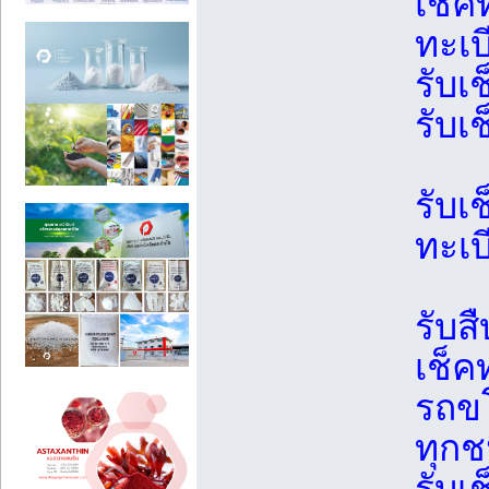
เช็ค
ทะเบ
รับเ
รับเ
รับเ
ทะเบ
รับส
เช็ค
รถขโ
ทุกช
รับเ