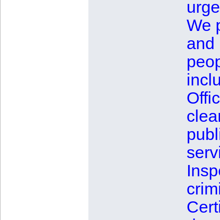
urge
We p
and 
peop
incl
Offi
clea
publ
serv
Insp
crim
Cert