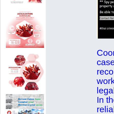
Coor
case
reco
work
lega
In t
reli