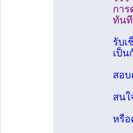
การต
ทันที
รับเ
เป็น
สอบ
สนใ
หรือ