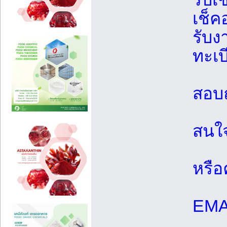
เช็
รับง
ทะเบ
สอบ
สนใ
หรือ
EMA