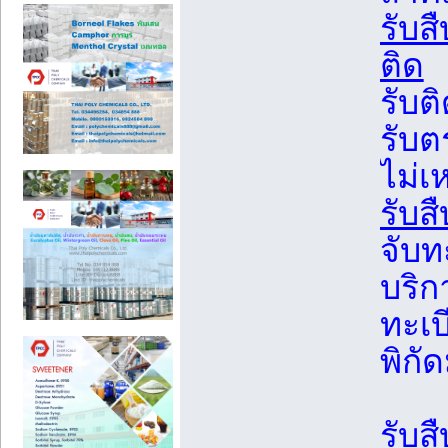
รับส
ติด
รับต
รับต
ไม่เ
รับส
จับท
บริก
ทะเบ
พิกัด
รับส