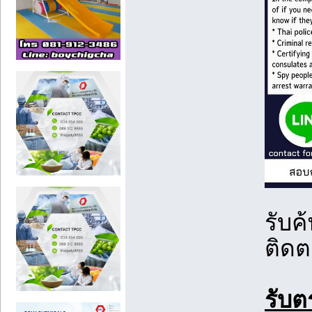
รับค
ติดต
รับต