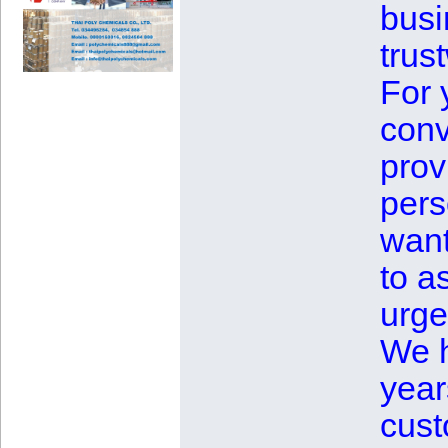
busi
trus
For 
conv
prov
pers
want
to a
urge
We h
year
cust