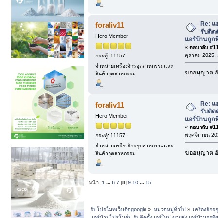
Re: แอ
foraliv11
รับติด
Hero Member
แอร์บ้านถูกที
«
ตอบกลับ #118
ตุลาคม 2025, 
กระทู้: 11157
จำหน่ายเครื่องจักรอุตสาหกรรมและ
ขออนุญาต อั
สินค้าอุตสาหกรรม
Re: แอ
foraliv11
รับติด
Hero Member
แอร์บ้านถูกที
«
ตอบกลับ #119
พฤศจิกายน 202
กระทู้: 11157
จำหน่ายเครื่องจักรอุตสาหกรรมและ
ขออนุญาต อั
สินค้าอุตสาหกรรม
หน้า:
1
...
6
7
[
8
]
9
10
...
15
รับโปรโมทเว็บติดgoogle
»
หมวดหมู่ทั่วไป
»
เครื่องจั
แอร์บ้านโปรโมชั่น รับติดตั้งแอร์ใหม่ ขายส่งแอร์บ้านถูกที่ส