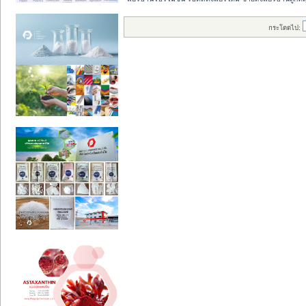
กระโดดไป: