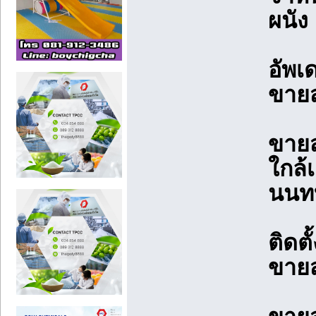
ผนัง
อัพเ
ขายส
ขายส
ใกล้
นนทบ
ติดตั
ขายส