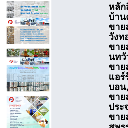
หลัก
บ้าน
ขายส
วังท
ขายส
นทวั
ขายส
แอร์
บอน
ขายส
ประจ
ขายส
สุพร