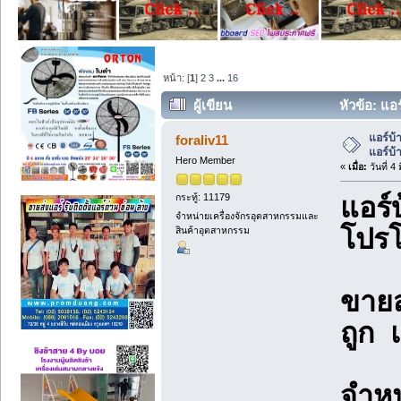
หน้า: [
1
]
2
3
...
16
ผู้เขียน
หัวข้อ: แอ
(อ่าน 15444 ครั้ง)
แอร์บ้
foraliv11
แอร์บ้
Hero Member
«
เมื่อ:
วันที่ 4
กระทู้: 11179
แอร์
จำหน่ายเครื่องจักรอุตสาหกรรมและ
โปรโ
สินค้าอุตสาหกรรม
ขายส่
ถูก แ
จำหน