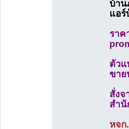
บ้าน
แอร์
ราคาต
pro
ตัวแ
ขายป
สั่งจ
สำนั
หจก.