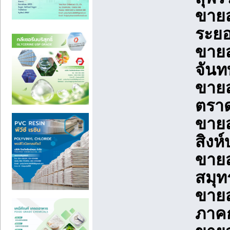
ขายส
ระยอ
ขายส
จันท
ขายส
ตราด
ขายส
สิงห์
ขายส
สมุท
ขายส
ภาคก