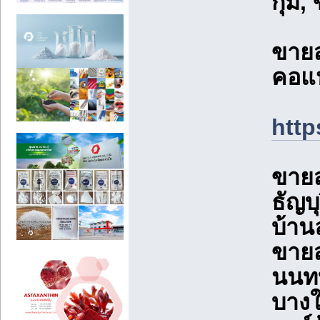
กุ่ม
ขายส
คอแห
http
ขายส
ธัญบ
บ้าน
ขายส
นนทบ
บางใ