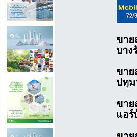
ขายส
บางร
ขายส
ปทุม
ขายส
แอร์
ขายส