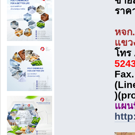
ขายส
ราคาถ
หจก.
แขวง
โทร 
5243
Fax
(Lin
)(p
แผนท
http