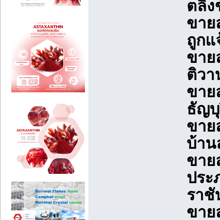
ตลิ่
ขายส
ถูกแ
ขายส
ติวา
ขายส
ธัญบ
ขายส
บ้าน
ขายส
ประภ
ราชั
ขายส