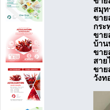
ขายส
สมุท
ขายส
กระท
ขายส
บ้าน
ขายส
สายไ
ขายส
วังท