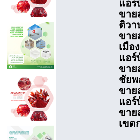
แอร์
ขายส
ติวา
ขายส
เมือ
แอร์
ขายส
ชัยพ
ขายส
แอร์
ขายส
เขตก