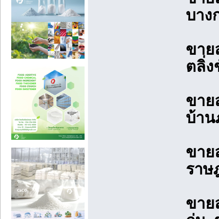
บางก
ขายส
ตลิ่
ขายส
บ้าน
ขายส
ราษฎ
ขายส