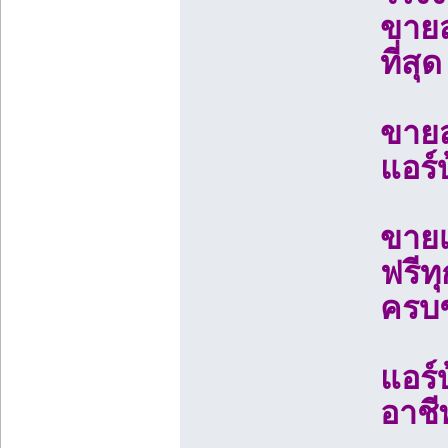
ขายส
ที่สุด
ขายส
แอร์
ขายเ
ฟรีท
ครบช
แอร์
อาชี