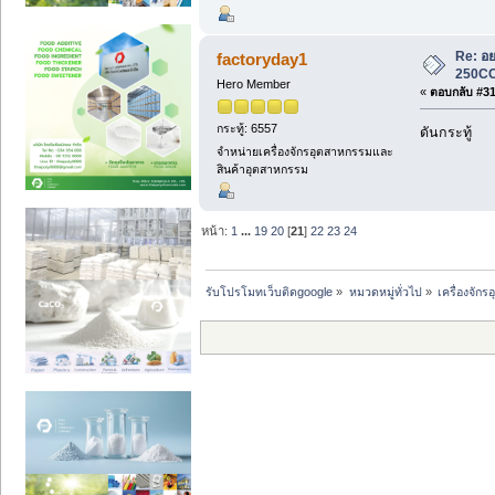
Re: อย
factoryday1
250CC
Hero Member
«
ตอบกลับ #314
กระทู้: 6557
ดันกระทู้
จำหน่ายเครื่องจักรอุตสาหกรรมและ
สินค้าอุตสาหกรรม
หน้า:
1
...
19
20
[
21
]
22
23
24
รับโปรโมทเว็บติดgoogle
»
หมวดหมู่ทั่วไป
»
เครื่องจั