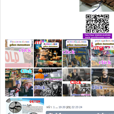
หน้า:
1
...
19
20
[
21
]
22
23
24