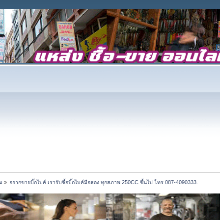
ม
»
อยากขายบิ๊กไบค์ เรารับซื้อบิ๊กไบค์มือสอง ทุกสภาพ 250CC ขึ้นไป โทร 087-4090333.