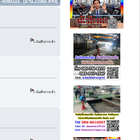
-4090333. (อ่าน 21065 ครั้ง)
บันทึกการเข้า
บันทึกการเข้า