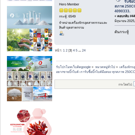
รับซื้อ
Hero Member
สภาพ 250CC 
4090333.
«
ตอบกลับ #44 
กระทู้: 6549
มิถุนายน 2025,
จำหน่ายเครื่องจักรอุตสาหกรรมและ
สินค้าอุตสาหกรรม
ดันกระทู้
หน้า:
1
2
[
3
]
4
5
...
24
รับโปรโมทเว็บติดgoogle
»
หมวดหมู่ทั่วไป
»
เครื่องจั
อยากขายบิ๊กไบค์ เรารับซื้อบิ๊กไบค์มือสอง ทุกสภาพ 250C
กระโดดไป: