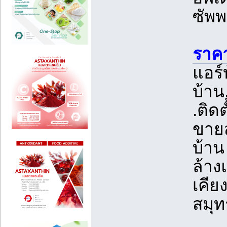
ซัพพ
ราคา
แอร์
บ้าน
.ติด
ขายส
บ้าน
ล้าง
เคีย
สมุท