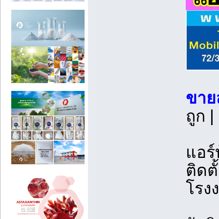
ขายส
ถูก 
แอร์
ติดต
โรง