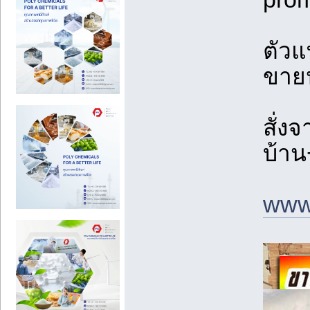
ตัวแ
ขายป
สั่งจ
บ้าน
www