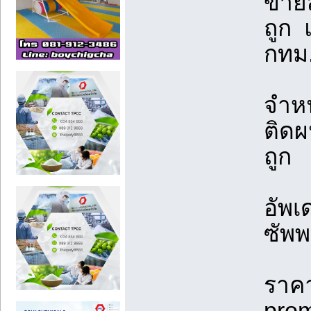
ขายส
ถูก แ
กทม
จำหน
ติดผ
ถูก
อัพเ
ซัพพ
ราคา
pro