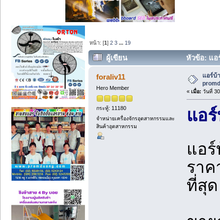
หน้า: [
1
]
2
3
...
19
ผู้เขียน
หัวข้อ: แอ
(อ่าน 20801 ครั้ง)
แอร์บ้
foraliv11
promd
Hero Member
«
เมื่อ:
วันที่ 
กระทู้: 11180
แอร์
จำหน่ายเครื่องจักรอุตสาหกรรมและ
สินค้าอุตสาหกรรม
แอร์
ราคา
ที่สุด