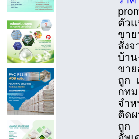
pro
ตัวแ
ขายป
สั่งจ
บ้าน
ขายส
ถูก แ
กทม
จำหน
ติดผ
ถูก
อัพเ