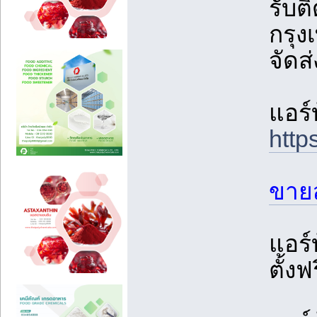
รับติ
กรุง
จัดส
แอร์
http
ขายส
แอร
ตั้งฟ