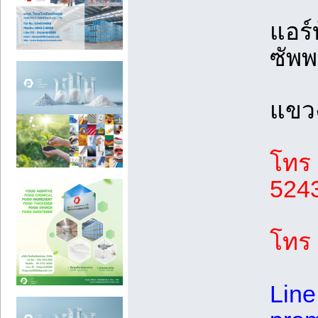
แอร์
ซัพพ
แขวง
โทร 
5243
โทร
Line