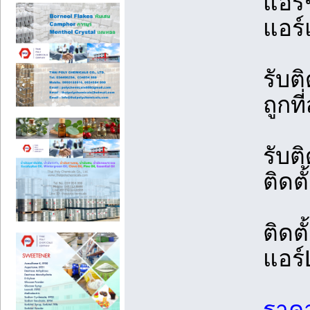
แอร์
แอร์
รับต
ถูกท
รับต
ติดตั
ติดตั
แอร
ราคาต