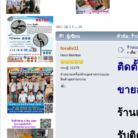
หน้า: [
1
]
2
3
...
18
ผู้เขียน
หัวข้อ: ร้า
ร้านแอ
foraliv11
«
เมื่อ:
ว
Hero Member
ติดต
กระทู้: 11179
จำหน่ายเครื่องจักรอุตสาหกรรมและ
สินค้าอุตสาหกรรม
ขายส
ร้าน
รับติ