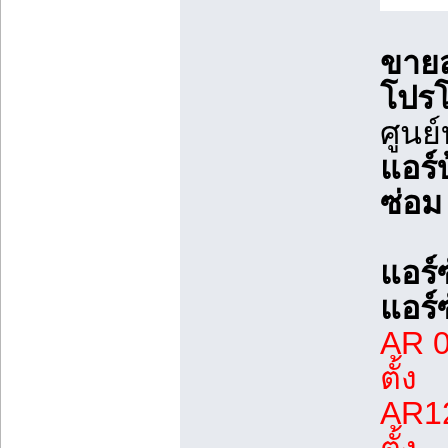
ขายส
โปรโ
ศูนย
แอร์
ซ่อม
แอร์
แอร์
AR 0
ตั้ง
AR12