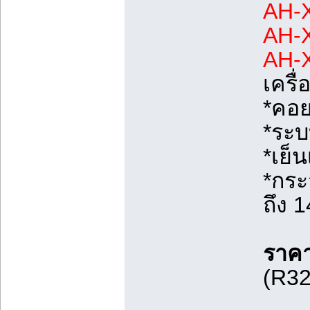
AH-X
AH-X
AH-X
เครื
*คอย
*ระบ
*เย็
*กระ
ถึง 
ราค
(R32