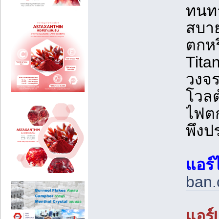
ทนทา
สบาย
ตกหร
Tita
วงจ
โวลต
ไฟตก
พึงป
แอร์
ban.
แอร์