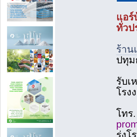
แอร์
ทั่ว
ร้าน
ปทุม
รับเ
โรง
โทร
pro
รุ่ง