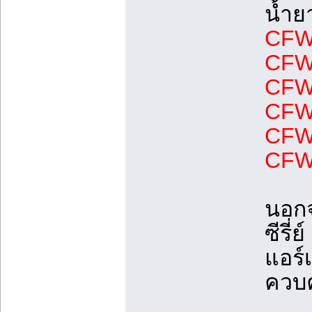
น้ำย
CFW-
CFW-
CFW-
CFW-
CFW-
CFW-
นอกจ
ซีรี่
แอร์
ควบค