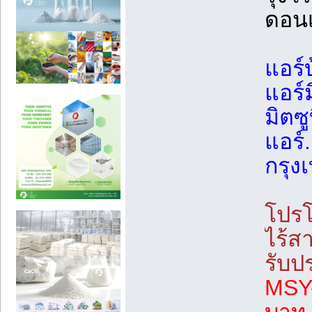
ดอนเ
แอร์บ
แอร์
มิตซู
แอร์.
กรุง
โปรโ
ไร้ส
รับป
MSY-