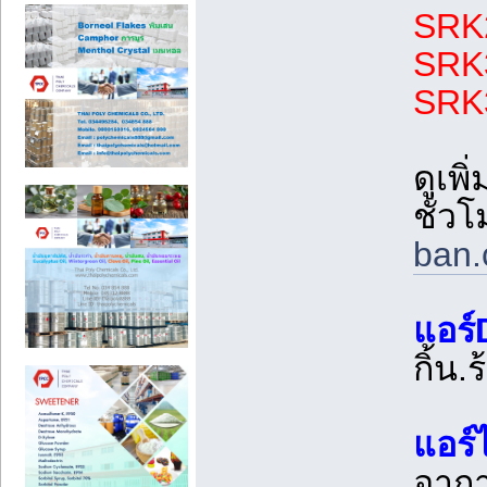
SRK2
SRK3
SRK3
ดูเพิ
ชั่ว
ban.
แอร์
กิ้น
แอร์
อากา