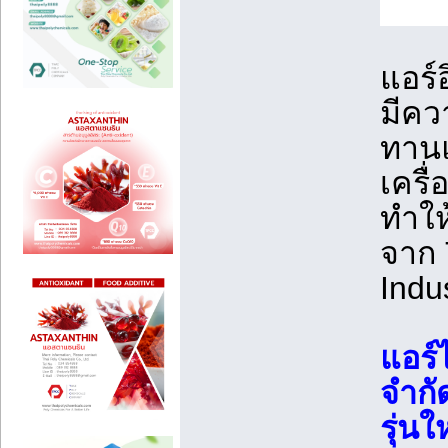
แอร์
มีคว
ทานแ
เครื
ทำให
จาก 
Indu
แอร์
จำกั
รุ่น