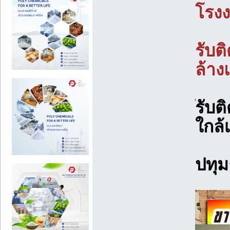
โรงง
รับต
ล้าง
ัรับ
ใกล้
ปทุม