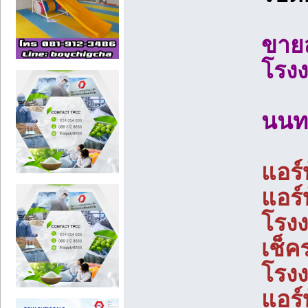
ขายส
โรง
นนทบ
แอร์
แอร์
โรงง
เช็ค
โรง
แอร์