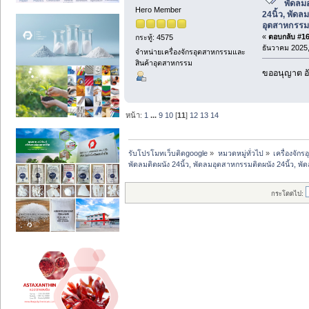
พัดลม
Hero Member
24นิ้ว, พัดล
อุตสาหกรรม
«
ตอบกลับ #164
กระทู้: 4575
ธันวาคม 2025,
จำหน่ายเครื่องจักรอุตสาหกรรมและ
สินค้าอุตสาหกรรม
ขออนุญาต อั
หน้า:
1
...
9
10
[
11
]
12
13
14
รับโปรโมทเว็บติดgoogle
»
หมวดหมู่ทั่วไป
»
เครื่องจั
พัดลมติดผนัง 24นิ้ว, พัดลมอุตสาหกรรมติดผนัง 24นิ้ว, พ
กระโดดไป: