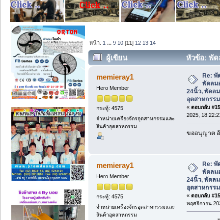
หน้า:
1
...
9
10
[
11
]
12
13
14
ผู้เขียน
หัวข้อ: พั
ผนัง 24นิ้ว, พัดลมติดผนังอุตสาหกรรม (อ่
Re: พั
memieray1
พัดลม
Hero Member
24นิ้ว, พัดล
อุตสาหกรรม
«
ตอบกลับ #150
กระทู้: 4575
2025, 18:22:2
จำหน่ายเครื่องจักรอุตสาหกรรมและ
สินค้าอุตสาหกรรม
ขออนุญาต อั
Re: พั
memieray1
พัดลม
Hero Member
24นิ้ว, พัดล
อุตสาหกรรม
«
ตอบกลับ #151
กระทู้: 4575
พฤศจิกายน 202
จำหน่ายเครื่องจักรอุตสาหกรรมและ
สินค้าอุตสาหกรรม