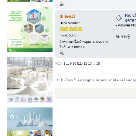
Re: บ
dilive11
อุดรธ
Hero Member
«
ตอบกลับ #164
กระทู้: 5365
ดันกระทู้
จำหน่ายเครื่องจักรอุตสาหกรรมและ
สินค้าอุตสาหกรรม
หน้า:
1
...
9
10
[
11
]
12
13
...
15
รับโปรโมทเว็บติดgoogle
»
หมวดหมู่ทั่วไป
»
เครื่องจั