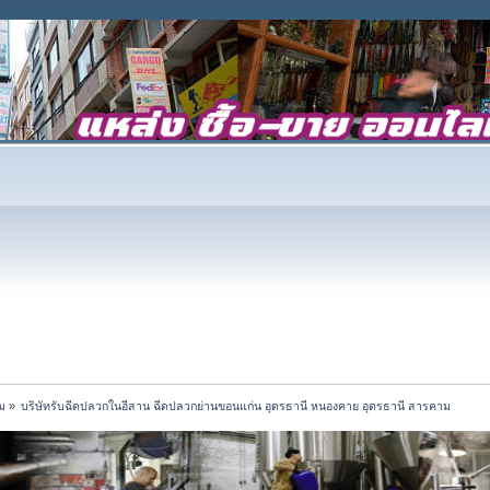
ม
»
บริษัทรับฉีดปลวกในอีสาน ฉีดปลวกย่านขอนแก่น อุดรธานี หนองคาย อุดรธานี สารคาม