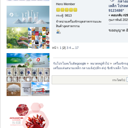
กลางแจ
Hero Member
เหล็ก โปรล
9123486*
«
ตอบกลับ #29 
กระทู้: 9813
กุมภาพันธ์ 202
จำหน่ายเครื่องจักรอุตสาหกรรมและ
สินค้าอุตสาหกรรม
ขออนุญาต อั
หน้า:
1
[
2
]
3
4
...
17
รับโปรโมทเว็บติดgoogle
»
หมวดหมู่ทั่วไป
»
เครื่องจั
เครื่องเล่นสนามเหล็ก กลางแจ้ง(ปลีก-ส่ง) ชิงช้าเหล็ก
กระโดดไป: