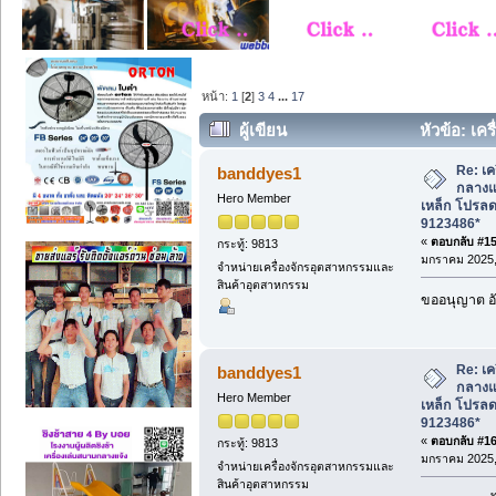
หน้า:
1
[
2
]
3
4
...
17
ผู้เขียน
หัวข้อ: เคร
ชิงช้าเหล็ก โปรลดราคา คุณบอย081-9123
Re: เค
banddyes1
กลางแจ
Hero Member
เหล็ก โปรล
9123486*
«
ตอบกลับ #15 
กระทู้: 9813
มกราคม 2025, 
จำหน่ายเครื่องจักรอุตสาหกรรมและ
สินค้าอุตสาหกรรม
ขออนุญาต อั
Re: เค
banddyes1
กลางแจ
Hero Member
เหล็ก โปรล
9123486*
«
ตอบกลับ #16 
กระทู้: 9813
มกราคม 2025, 
จำหน่ายเครื่องจักรอุตสาหกรรมและ
สินค้าอุตสาหกรรม