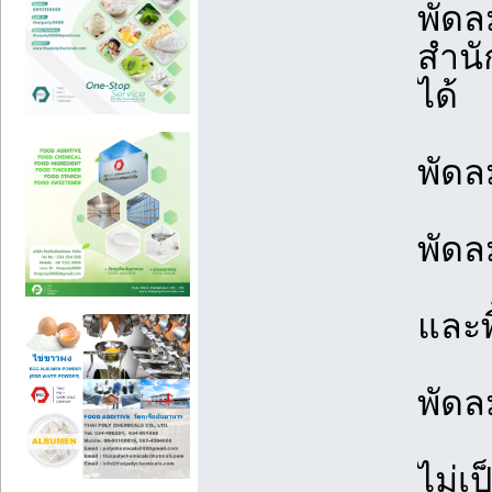
พัดล
สำนั
ได้
พัดล
พัดล
และพ
พัดล
ไม่เ