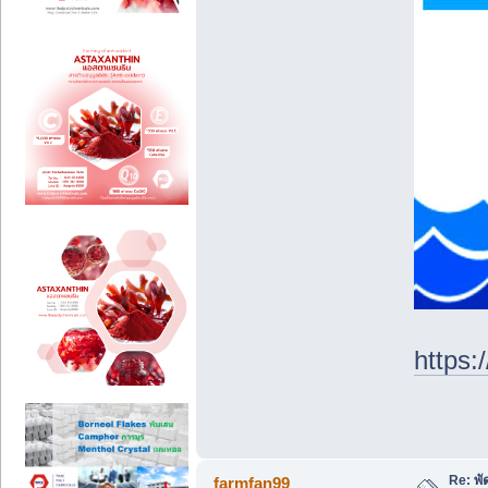
https:
Re: พ
farmfan99