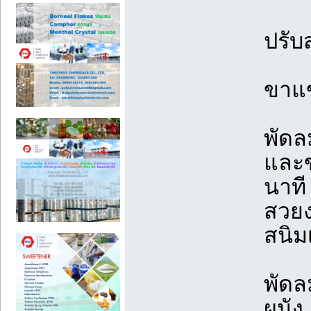
ปรับ
ขาแข
พัดล
และข
นาที
สวยง
สนิม
พัดล
ผนัง