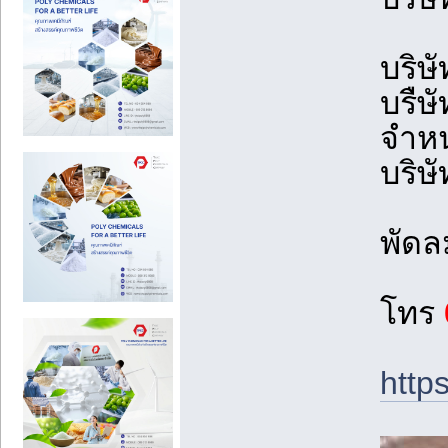
บริษ
บรืษ
จำหน
บริษ
พัดล
โทร
http