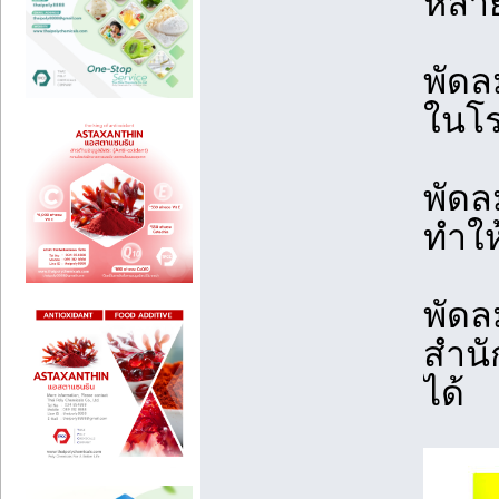
หลา
พัดล
ในโร
พัดล
ทำให
พัดล
สำนั
ได้