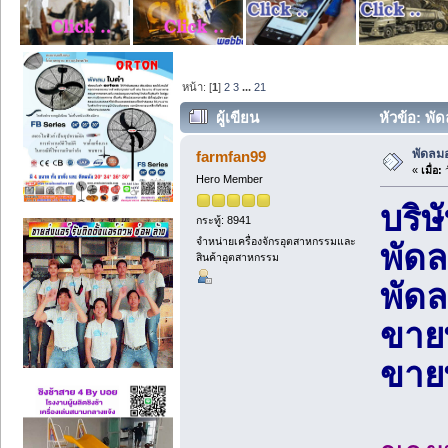
หน้า: [
1
]
2
3
...
21
ผู้เขียน
หัวข้อ: พั
พัดลม
farmfan99
«
เมื่อ:
ว
Hero Member
บริษ
กระทู้: 8941
จำหน่ายเครื่องจักรอุตสาหกรรมและ
พัด
สินค้าอุตสาหกรรม
พัด
ขาย
ขาย