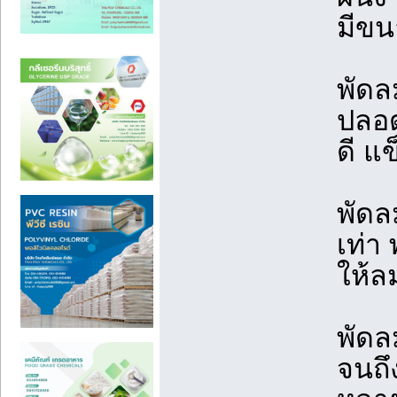
มีขนา
พัดล
ปลอด
ดี แ
พัดล
เท่า
ให้ล
พัดล
จนถึ