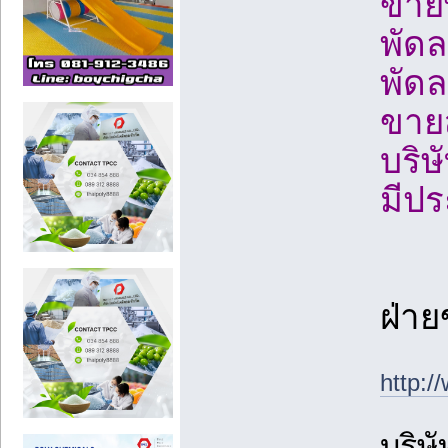
ขาย
พัด
พัด
ขายส
บริษ
มีป
ฝ่า
http:/
บริษ