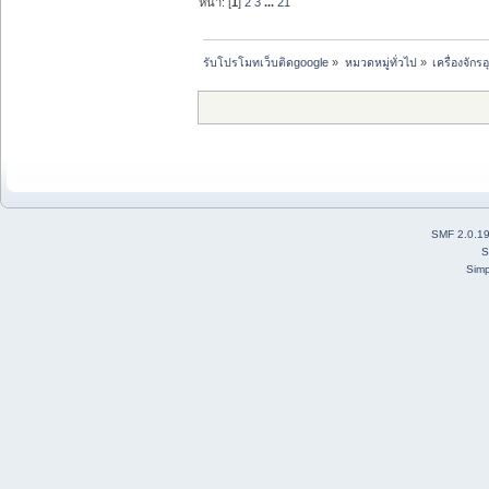
หน้า: [
1
]
2
3
...
21
รับโปรโมทเว็บติดgoogle
»
หมวดหมู่ทั่วไป
»
เครื่องจั
SMF 2.0.1
S
Simp