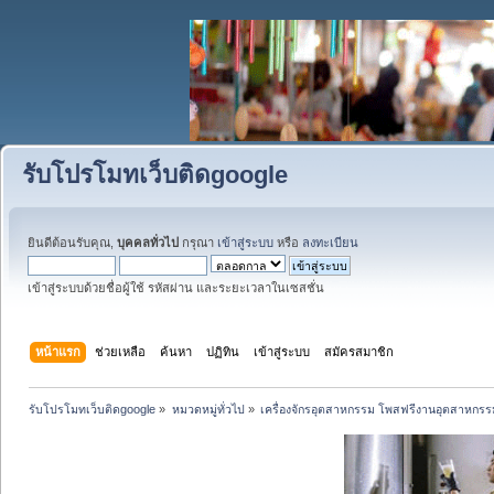
รับโปรโมทเว็บติดgoogle
ยินดีต้อนรับคุณ,
บุคคลทั่วไป
กรุณา
เข้าสู่ระบบ
หรือ
ลงทะเบียน
เข้าสู่ระบบด้วยชื่อผู้ใช้ รหัสผ่าน และระยะเวลาในเซสชั่น
หน้าแรก
ช่วยเหลือ
ค้นหา
ปฏิทิน
เข้าสู่ระบบ
สมัครสมาชิก
รับโปรโมทเว็บติดgoogle
»
หมวดหมู่ทั่วไป
»
เครื่องจักรอุตสาหกรรม โพสฟรีงานอุตสาหกรร