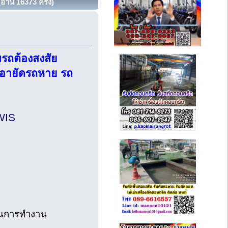
่าน 16373 ครั้ง)
รถต้องสงสัย
็คอายัดรถหาย รถ
WIS
นการทำงาน