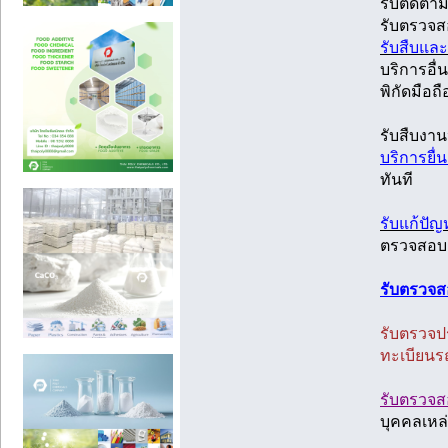
รับติดตา
รับตรวจส
รับสืบแล
บริการอื
พิกัดมือถื
รับสืบงาน
บริการยื
ทันที
รับแก้ปั
ตรวจสอบช
รับตรวจส
รับตรวจป
ทะเบียนร
รับตรวจสอ
บุคคลเหล่า