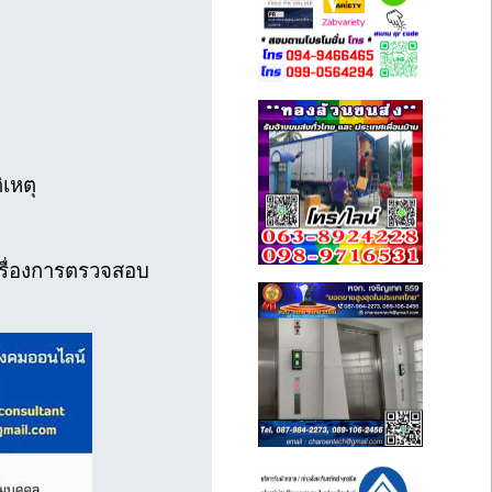
เหตุ
เรื่องการตรวจสอบ