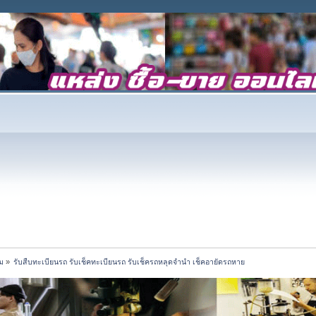
ม
»
รับสืบทะเบียนรถ รับเช็คทะเบียนรถ รับเช็ครถหลุดจำนำ เช็คอายัดรถหาย