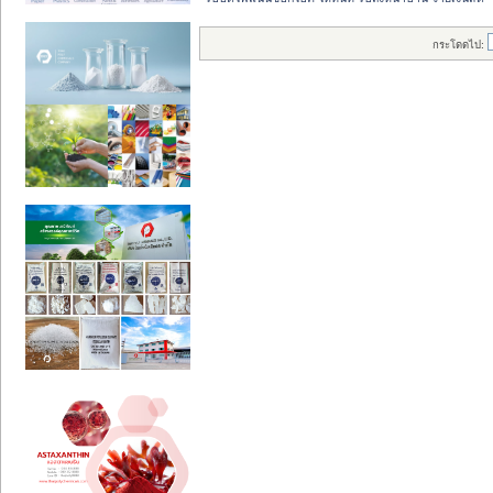
กระโดดไป: