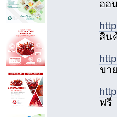
ออน
htt
สินค
htt
ขาย
htt
ฟรี