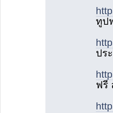
htt
ทูปฟ
htt
ประ
htt
ฟรี
htt