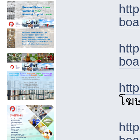
htt
boa
htt
boa
htt
โฆ
htt