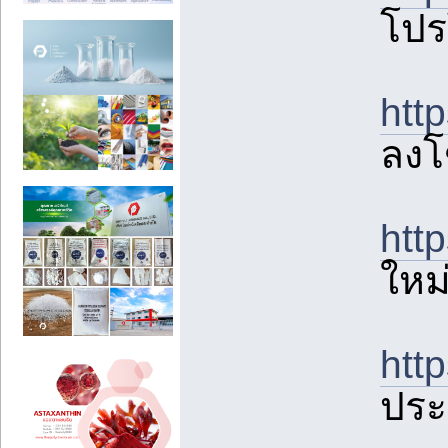
โปร
htt
ลงโ
htt
ใหม
htt
ประ