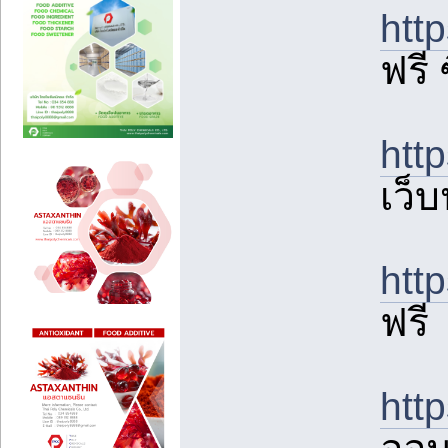
htt
ฟรี
htt
เว็
htt
ฟรี
htt