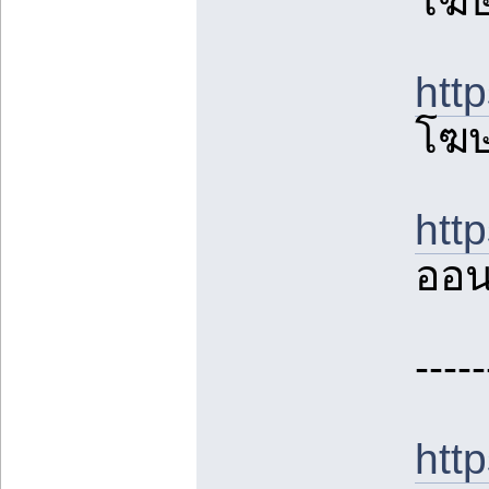
โฆษ
htt
โฆษ
htt
ออน
-----
htt