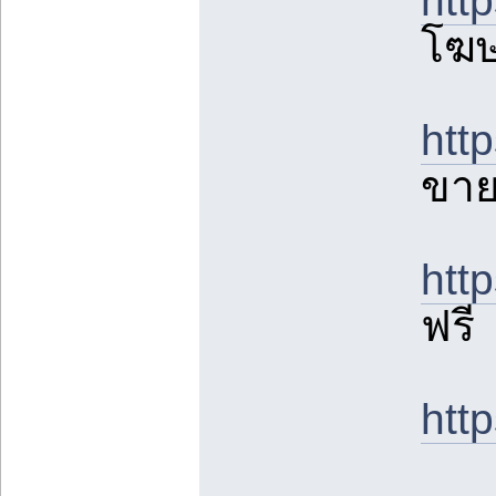
htt
โฆษ
htt
ขาย
htt
ฟรี
htt