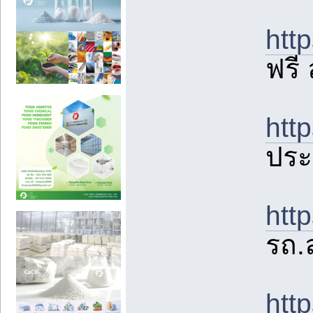
htt
ฟรี
htt
ปร
htt
รถ.
htt