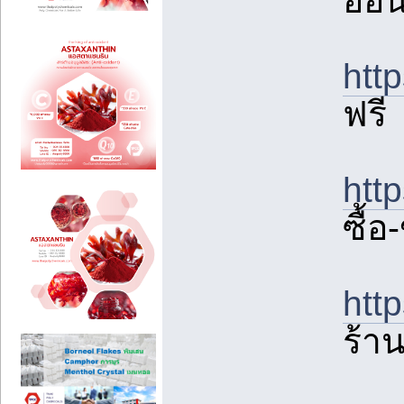
ออน
htt
ฟรี
htt
ซื้อ
htt
ร้าน