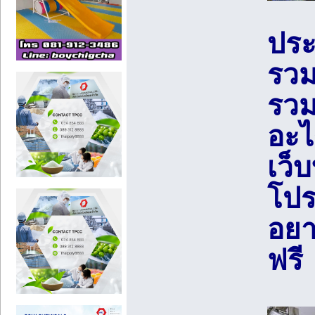
ประ
รวม
รวม
อะไ
เว็
โปร
อยา
ฟรี