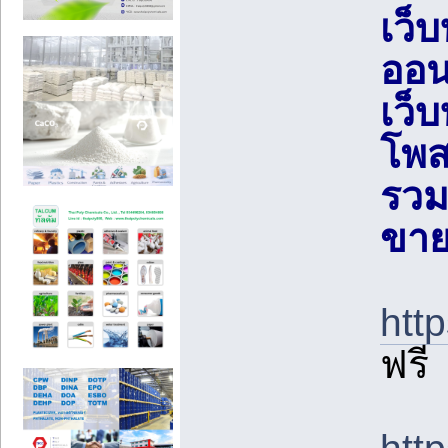
เว็
ออน
เว็
โพส
รวม
ขาย
htt
ฟรี