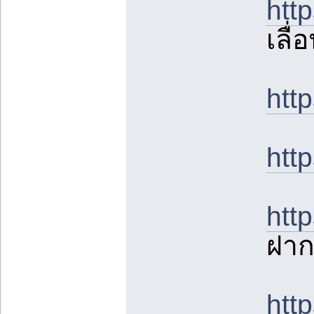
htt
เลื
htt
htt
htt
ฝาก
htt