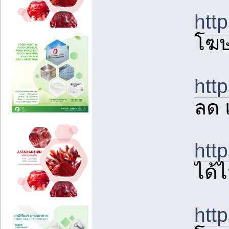
htt
โฆษ
htt
ลด 
htt
ได้
htt