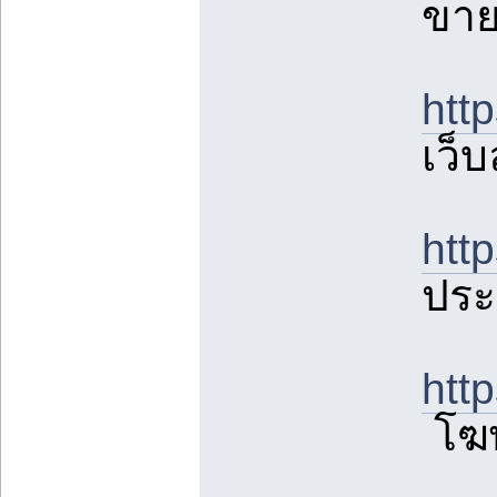
ขาย
htt
เว็
htt
ประ
htt
โฆษ