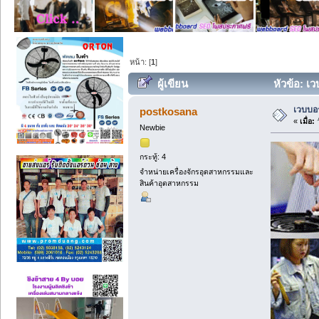
หน้า: [
1
]
ผู้เขียน
หัวข้อ: เ
เวบบอร
postkosana
«
เมื่อ:
ว
Newbie
กระทู้: 4
จำหน่ายเครื่องจักรอุตสาหกรรมและ
สินค้าอุตสาหกรรม