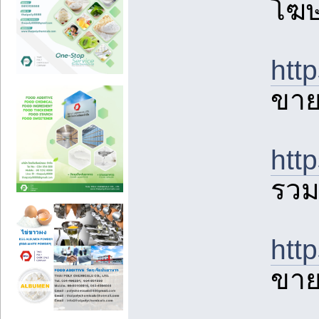
โฆษ
htt
ขาย
htt
รวม
htt
ขาย