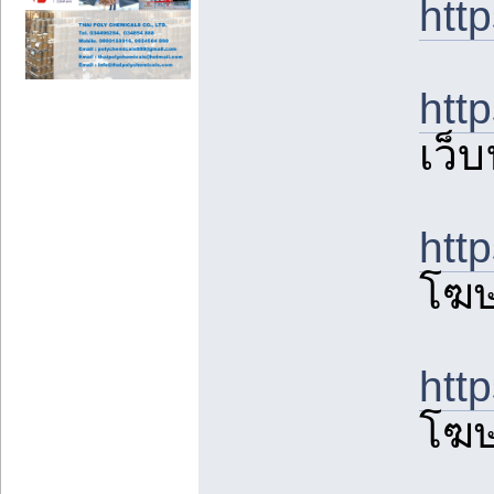
htt
htt
เว็บ
htt
โฆ
htt
โฆ