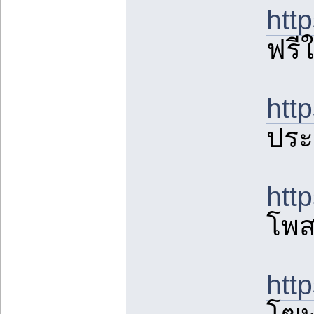
htt
ฟรี
htt
ประ
htt
โพส
htt