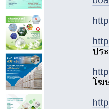
boa
htt
htt
ประ
htt
โฆ
htt