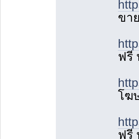
htt
ขาย
htt
ฟรี 
htt
โฆษ
htt
ฟรี 