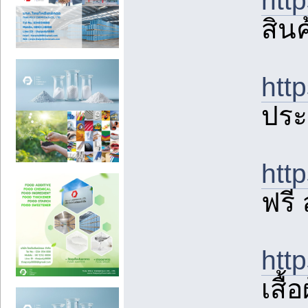
htt
สินค
htt
ประ
htt
ฟรี
htt
เสื้