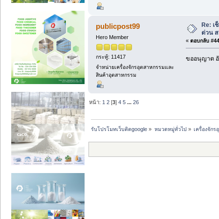
Re: เ
publicpost99
ด่วน 
Hero Member
«
ตอบกลับ #44 
กระทู้: 11417
ขออนุญาต อั
จำหน่ายเครื่องจักรอุตสาหกรรมและ
สินค้าอุตสาหกรรม
หน้า:
1
2
[
3
]
4
5
...
26
รับโปรโมทเว็บติดgoogle
»
หมวดหมู่ทั่วไป
»
เครื่องจั