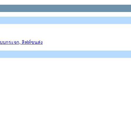
์แบบกระจก, ลิฟท์ขนส่ง