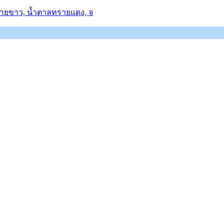
ทรายขาว, น้ำตาลทรายแดง, จ