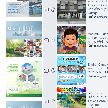
ขายทาวน์เฮ้าส์ 2
โมทาวน์แจ้งวั
ปากเกร็ด19 (รห
นนทบุรี
เริ่มโดย
homeline
MascotDD: บริ
คอต ครบวงจร |
คาถูก, ให้เช่า, ซ
เริ่มโดย
goodday
English Camp ช
ขอนแก่น สนุกได้
CLC, ที่เรียน 
เริ่มโดย
reggular
เครื่องเล่นสนา
เครื่องเล่นสนา
ราชการ ติดตั้ง
9123486.