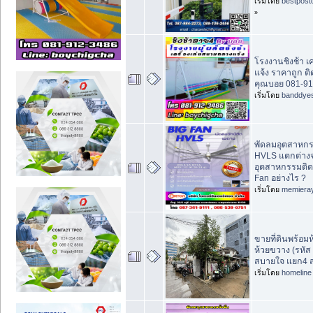
เริ่มโดย
bestpost
»
โรงงานชิงช้า เค
แจ้ง ราคาถูก ติด
คุณบอย 081-91
เริ่มโดย
banddye
พัดลมอุตสาหก
HVLS แตกต่าง
อุตสาหกรรมติ
Fan อย่างไร ?
เริ่มโดย
memiera
ขายที่ดินพร้อมห้
ห้วยขวาง (รหัส
สบายใจ แยก4 
เริ่มโดย
homeline