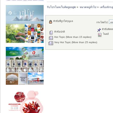
รับโปรโมทเว็บติดgoogle
»
หมวดหมู่ทั่วไป
»
เครื่องจั
หัวข้อที่ถูกใส่กุญแจ
กระโดดไป:
หัวข้อติดห
หัวข้อปกติ
โพลล์
Hot Topic (More than 15 replies)
Very Hot Topic (More than 25 replies)