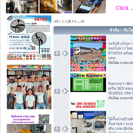
หน้า:
1
2
[
3
]
4
5
...
85
หัวข้อ
/
เริ่มโ
รถรับจ้างไปลาว
ของไปลาว โทร/
9716531 พร้อม
แดน
เริ่มโดย
coolprod
รับฝากข่าว ติด B
เสริม SEO สอบ
3516633, 094-
เริ่มโดย
anatomi8
ไม้กั้นอ่านป้ายท
กั้นสามขา ระบ
เดิน Line @cha