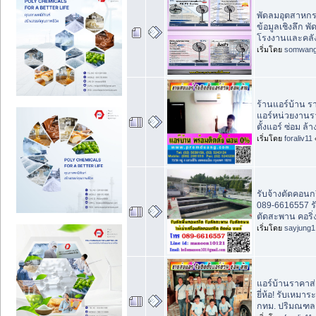
พัดลมอุตสาหกรรม
ข้อมูลเชิงลึก พั
โรงงานและคลัง
เริ่มโดย
somwan
ร้านแอร์บ้าน ร
แอร์หน่วยงานร
ตั้งแอร์ ซ่อม ล้า
เริ่มโดย
foraliv11
รับจ้างตัดคอนก
089-6616557 ร
ตัดสะพาน คอริ่ง
เริ่มโดย
sayjung1
แอร์บ้านราคาส่
ยี่ห้อ! รับเหมา
กทม. ปริมณฑล