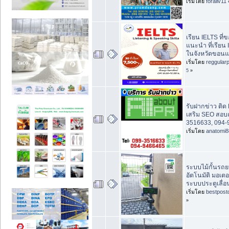
เริ่มโดย
foraliv11
เรียน IELTS ที่
แนะนำ ที่เรียน
ในจังหวัดขอนแ
เริ่มโดย
reggular
5
»
รับฝากข่าว ติด B
เสริม SEO สอบ
3516633, 094-
เริ่มโดย
anatomi8
ระบบไม้กั้นรถยน
อัตโนมัติ มอเตอ
ระบบประตูเลื่อน
เริ่มโดย
bestpost
»