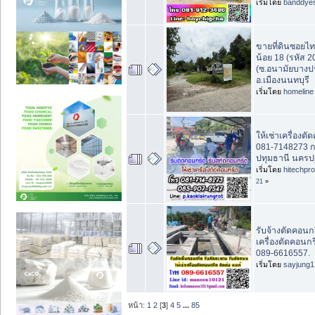
เริ่มโดย
banddye
ขายที่ดินซอยไท
น้อย 18 (รหัส 
(ซ.อนามัยบางปร
อ.เมืองนนทบุรี
เริ่มโดย
homeline
ให้เช่าเครื่องต
081-7148273 กท
ปทุมธานี นครป
เริ่มโดย
hitechpr
21
»
รับจ้างตัดคอนกร
เครื่องตัดคอนกร
089-6616557.
เริ่มโดย
sayjung1
หน้า:
1
2
[
3
]
4
5
...
85