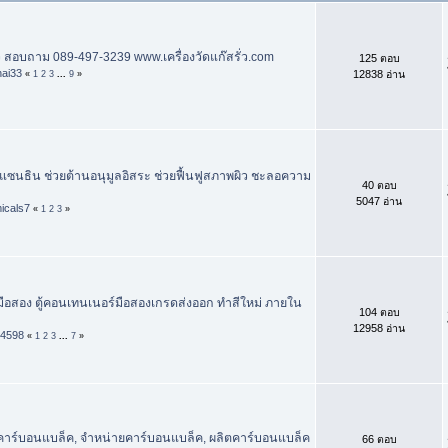
ั่ว สอบถาม 089-497-3239 www.เครื่องวัดแก๊สรั่ว.com
125 ตอบ
hai33
12838 อ่าน
«
1
2
3
...
9
»
ซนธิน ช่วยต้านอนุมูลอิสระ ช่วยฟื้นฟูสภาพผิว ชะลอความ
40 ตอบ
5047 อ่าน
icals7
«
1
2
3
»
มือสอง ตู้คอนเทนเนอร์มือสองเกรดส่งออก ทำสีใหม่ ภายใน
104 ตอบ
12958 อ่าน
k4598
«
1
2
3
...
7
»
 คาร์บอนแบล็ค, จำหน่ายคาร์บอนแบล็ค, ผลิตคาร์บอนแบล็ค
66 ตอบ