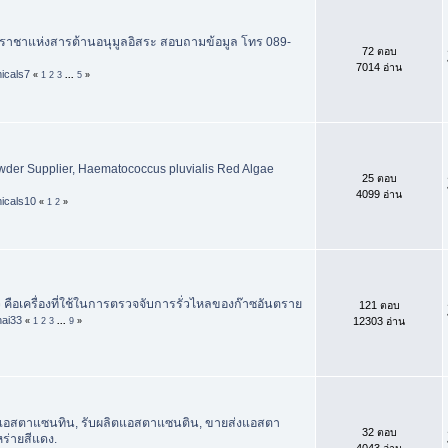
าชาแห่งสารต้านอนุมูลอิสระ สอบถามข้อมูล โทร 089-
72 ตอบ
7014 อ่าน
icals7
«
1
2
3
...
5
»
wder Supplier, Haematococcus pluvialis Red Algae
25 ตอบ
4099 อ่าน
icals10
«
1
2
»
ั่ว คือเครื่องที่ใช้ในการตรวจจับการรั่วไหลของก๊าซอันตราย
121 ตอบ
hai33
12303 อ่าน
«
1
2
3
...
9
»
 แอสตาแซนทิน, รับผลิตแอสตาแซนติน, ขายส่งแอสตา
32 ตอบ
่ายสีแดง.
4043 อ่าน