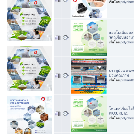
เริ่มโดย
polychem
แอมโมเนียมคลอ
วัตถุเจือปนอาห
เริ่มโดย
polychem
ประตูม้วน www.ป
ม้วนคุณภาพ
เริ่มโดย
prakardt
โพแทสเซียมไอโอ
KIO3, KI, I2.
เริ่มโดย
polychem