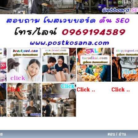
ดย
ตอบ
/
อ่าน