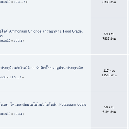
icals10
8338 อ่าน
«
1
2
3
...
5
»
ไรด์, Ammonium Chloride, เกรดอาหาร, Food Grade,
59 ตอบ
าร
7837 อ่าน
icals10
«
1
2
3
4
»
ระตูม้วนอัตโนมัติ.net รับติดตั้ง ประตูม้วน ประตูเหล็ก
117 ตอบ
11510 อ่าน
hai33
«
1
2
3
...
8
»
เดต, โพแทสเซียมไอโอไดด์, ไอโอดีน, Potassium Iodate,
58 ตอบ
6194 อ่าน
icals12
«
1
2
3
4
»