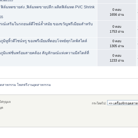
 ฟิล์มหดขายส่ง ,ฟิล์มหดขายปลีก ผลิตฟิล์มหด PVC Shrink
0 ตอบ
1656 อ่าน
55
กรณ์เสริมในรถยนต์ดีไซน์ล้ำสมัย ของขวัญพรีเมียมสำหรับ
0 ตอบ
1753 อ่าน
ภูมิหูหิ้วดีไซน์หรู ของพรีเมียมที่ตอบโจทย์ทุกไลฟ์สไตล์
0 ตอบ
1305 อ่าน
หภูมิแฟชั่นพร้อมสายคล้อง สัญลักษณ์แห่งความมีสไตล์ที่
0 ตอบ
1233 อ่าน
กรอุตสาหกรรม โพสฟรีงานอุตสาหกรรม
กใส่กุญแจ
กระโดดไป:
มุด