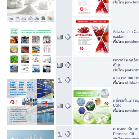
เริ่มโดย
polychem
Astaxanthin Car
oxidant
เริ่มโดย
polychem
เช่ารถโฟล์คลิ
ญี่ปุ่น
เริ่มโดย
prakardt
อาหารสายยางสำ
เริ่มโดย
siritidap
กลีเซอรีนเกรดยู
USP.
เริ่มโดย
polychem
เมนทอล ,พิมเสน
Essential Oil
เริ่มโดย
polychem