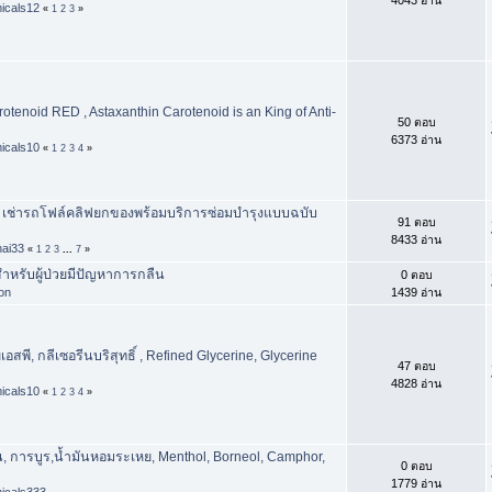
icals12
«
1
2
3
»
otenoid RED , Astaxanthin Carotenoid is an King of Anti-
50 ตอบ
6373 อ่าน
icals10
«
1
2
3
4
»
ฟ เช่ารถโฟล์คลิฟยกของพร้อมบริการซ่อมบำรุงแบบฉบับ
91 ตอบ
8433 อ่าน
hai33
«
1
2
3
...
7
»
หรับผู้ป่วยมีปัญหาการกลืน
0 ตอบ
hon
1439 อ่าน
เอสพี, กลีเซอรีนบริสุทธิ์ , Refined Glycerine, Glycerine
47 ตอบ
4828 อ่าน
icals10
«
1
2
3
4
»
, การบูร,น้ำมันหอมระเหย, Menthol, Borneol, Camphor,
0 ตอบ
1779 อ่าน
icals333