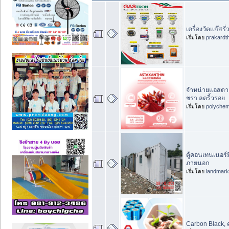
เครื่องวัดแก๊สร
เริ่มโดย
prakardt
จำหน่ายแอสตาแ
ชรา ลดริ้วรอย
เริ่มโดย
polychem
ตู้คอนเทนเนอร์
ภายนอก
เริ่มโดย
landmar
Carbon Black,