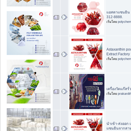
แอสตาแซนธิน ร
312-8888.
เริ่มโดย
polychem
Astaxanthin po
Extract Factory
เริ่มโดย
polychem
เครื่องวัดแก๊สร
เริ่มโดย
prakardt
นำเข้า-ส่งออก
แซนธินจากสาหร