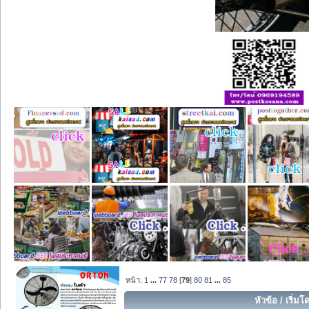
หน้า:
1
...
77
78
[
79
]
80
81
...
85
หัวข้อ
/
เริ่มโ