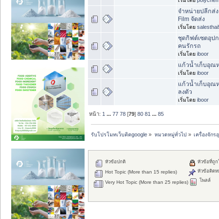
จำหน่ายปลีกส่ง
Film จัดส่ง
เริ่มโดย
salesthai
ชุดกิฟต์เซตอุป
คนรักรถ
เริ่มโดย
iboor
แก้วน้ำเก็บอุณห
เริ่มโดย
iboor
แก้วน้ำเก็บอุณ
ลงตัว
เริ่มโดย
iboor
หน้า:
1
...
77
78
[
79
]
80
81
...
85
รับโปรโมทเว็บติดgoogle
»
หมวดหมู่ทั่วไป
»
เครื่องจั
หัวข้อปกติ
หัวข้อที่ถู
หัวข้อติดห
Hot Topic (More than 15 replies)
โพลล์
Very Hot Topic (More than 25 replies)