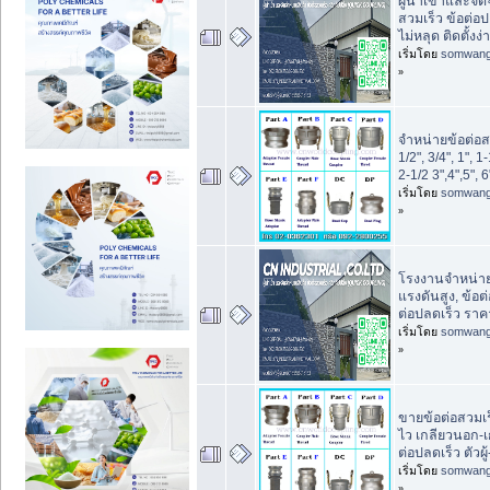
ผู้นำเข้าและจัด
สวมเร็ว ข้อต่อปล
ไม่หลุด ติดตั้งง่
เริ่มโดย
somwan
»
จำหน่ายข้อต่อส
1/2", 3/4", 1", 1-
2-1/2 3",4",5", 6
เริ่มโดย
somwan
»
โรงงานจำหน่าย 
แรงดันสูง, ข้อต
ต่อปลดเร็ว รา
เริ่มโดย
somwan
»
ขายข้อต่อสวมเร
ไว เกลียวนอก-เก
ต่อปลดเร็ว ตัวผู้
เริ่มโดย
somwan
»