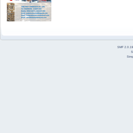
SMF 2.0.1
S
Simp