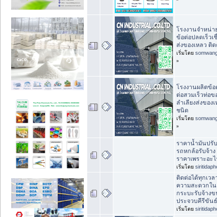
โรงงานจำหน่าย
ข้อต่อปลดเร็วเชื่
ส่งของเหลว ติดต
เริ่มโดย
somwan
»
โรงงานผลิตข้อต
ต่อสวมเร็วท่อข
ลำเลียงส่งของ
ชนิด
เริ่มโดย
somwan
»
ราคาน้ำมันปรับ
รถหกล้อรับจ้าง จ
ราคาเพราะอะไ
เริ่มโดย
siritidap
ติดต่อได้ทุกเวล
ความสะดวกใน
กระบะรับจ้าง
ประจวบคีรีขันธ
เริ่มโดย
siritidap