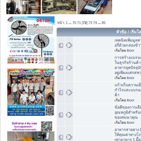
หน้า:
1
...
70
71
[
72
]
73
74
...
85
หัวข้อ
/
เริ่มโ
เทคนิคเพิ่มมูลค
อรี่ด้วยกล่องข้า
เริ่มโดย
iboor
การสร้างแบรนด์
ในธุรกิจร้านค้
อาหารยุคปัจจุบั
อยู่เพียงแค่รสช
เริ่มโดย
iboor
แก้วเก็บความเย
กำไรและแบรนด
ค้า
เริ่มโดย
iboor
ข้อดีของการเลื
อุณหภูมิสำหรับ
ของสมนาคุณ
เริ่มโดย
iboor
อาหารสายยาง D
ให้คุณค่าทางโ
เท่าอาหาร 1 มื้อ