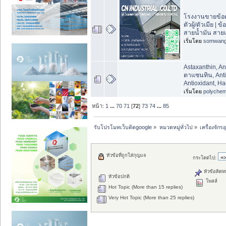
โรงงานขายข้อต
ตัวผู้/ตัวเมีย | 
สายน้ำมัน สายเ
เริ่มโดย
somwan
Astaxanthin, An
ตาแซนทิน, Anti
Antioxidant, H
เริ่มโดย
polychem
หน้า:
1
...
70
71
[
72
]
73
74
...
85
รับโปรโมทเว็บติดgoogle
»
หมวดหมู่ทั่วไป
»
เครื่องจั
หัวข้อที่ถูกใส่กุญแจ
กระโดดไป:
หัวข้อติดห
หัวข้อปกติ
โพลล์
Hot Topic (More than 15 replies)
Very Hot Topic (More than 25 replies)