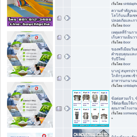
เริ่มโดย
siritidap
ความสำคัญของ
โลโก้บนเสื้อเซฟ
ปลอดภัยและภา
เริ่มโดย
iboor
เหตุผลที่ร้านก
เก็บความเย็นว
เริ่มโดย
iboor
ของพรีเมียมวันต
คำขอบคุณและเส
รับปีใหม่
เริ่มโดย
iboor
บางปู สมุทรปรา
ใกล้กรุงเทพ เช้
อาหารนกนางน
เริ่มโดย
siritidap
ข้อต่อสวมเร็ว, 
ใช้ต่อเชื่อมใช้ง
คุณภาพโรงงา
เริ่มโดย
somwan
»